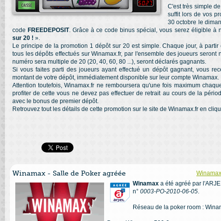
C'est très simple de
suffit lors de vos 
30 octobre le diman
code
FREEDEPOSIT
. Grâce à ce code binus spécial, vous serez éligible à 
sur 20 !
».
Le principe de la promotion 1 dépôt sur 20 est simple. Chaque jour, à part
tous les dépôts effectués sur Winamax.fr, par l'ensemble des joueurs seront 
numéro sera multiple de 20 (20, 40, 60, 80 ...), seront déclarés gagnants.
Si vous faites parti des joueurs ayant effectué un dépôt gagnant, vous
montant de votre dépôt, immédiatement disponible sur leur compte Winamax.
Attention toutefois, Winamax.fr ne remboursera qu'une fois maximum chaque 
profiter de cette vous ne devez pas effectuer de retrait au cours de la pério
avec le bonus de premier dépôt.
Retrouvez tout les détails de cette promotion sur le site de Winamax.fr en cliq
Winamax - Salle de Poker agréée
Winamax :
Winamax
a été agréé par l'ARJE
n°
0003-PO-2010-06-05
.
Réseau de la poker room : Win