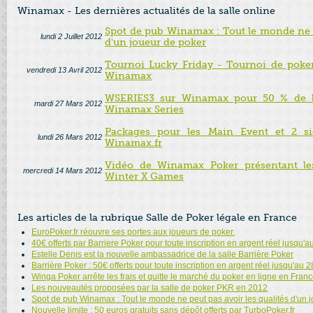
Winamax - Les dernières actualités de la salle online
Spot de pub Winamax : Tout le monde ne p
lundi 2 Juillet 2012
d'un joueur de poker
Tournoi Lucky Friday - Tournoi de poker
vendredi 13 Avril 2012
Winamax
WSERIES3 sur Winamax pour 50 % de bon
mardi 27 Mars 2012
Winamax Series
Packages pour les Main Event et 2 s
lundi 26 Mars 2012
Winamax.fr
Vidéo de Winamax Poker présentant les
mercredi 14 Mars 2012
Winter X Games
Les articles de la rubrique Salle de Poker légale en France
EuroPoker.fr réouvre ses portes aux joueurs de poker.
40€ offerts par Barriere Poker pour toute inscription en argent réel jusqu'
Estelle Denis est la nouvelle ambassadrice de la salle Barrière Poker
Barrière Poker : 50€ offerts pour toute inscription en argent réel jusqu'au 2
Winga Poker arrête les frais et quitte le marché du poker en ligne en Fran
Les nouveautés proposées par la salle de poker PKR en 2012
Spot de pub Winamax : Tout le monde ne peut pas avoir les qualités d'un 
Nouvelle limite : 50 euros gratuits sans dépôt offerts par TurboPoker.fr