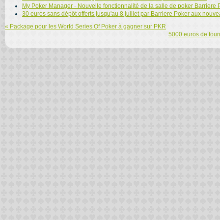
My Poker Manager - Nouvelle fonctionnalité de la salle de poker Barriere 
30 euros sans dépôt offerts jusqu'au 8 juillet par Barriere Poker aux nouv
« Package pour les World Series Of Poker à gagner sur PKR
5000 euros de tourn