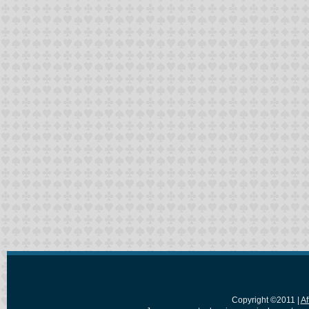
Copyright ©2011 |
Af