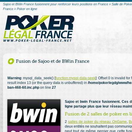
Sajoo et BWin France fusionnent pour renforcer leurs positions en France » Salle de Poker
France » Poker en ligne
Fusion de Sajoo et de BWin France
Warning
: mysql_data_seek() [
function.mysql-data-seek
]: Offset 0 is invalid f
result index 13 (or the query data is unbuffered) in
/home/pokerlegdg/www/he
ban-468-60.inc.php
on line
27
Sajoo et bwin France fusionnent. Ces 
ligne partage plus que leur réseau maint
Fusion de 2 salles de poker en l
2
salles de poker du réseau OnGame
,
Bw
deux entités ne souhaitent pas communiqu
peut tout de même penser que cette fusi