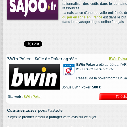
rationnaliser des coûts dans le domain
ressources.
La naissance d'une nouvelle entité née d
du jeu en ligne en France
est dans le but
dans le payasage du jeu online français.
BWin Poker - Salle de Poker agréée
BWin Poker 
BWin Poker
a été agréé par l'A
n°
0001-PO-2010-06-07
.
Réseau de la poker room : OnG
Bonus BWin Poker:
500 €
Site web :
BWin Poker
Téléch
Commentaires pour l'article
Soyez le premier lecteur à partager votre avis sur ce sujet.