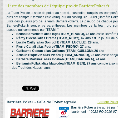
Liste des membres de l'équipe pro de BarrièrePoker.fr
La Team Pro, de la salle de poker au nom du casinotier français, est composé
pros ont compte 2 femmes et le vainqueur du casting BPT 2009 (Barrière Poke
Liste des joueurs pro de la team BarrierePoker.fr. Le pseudo de chaque jou
BarrierePoker.fr sont entre parenthèses. Les membres de la team pro sont d
pseudo qui commence par "
TEAM_
".
Bruno Benveniste alias Iago (TEAM_BRUNO), 42 ans
est le Barrière
Rémy Biechel alias Breme (TEAM_REMY), 42 ans
est un joueur de p
Lucille Cailly alias SomuchB (TEAM_LUCILLE), 28 ans
.
Pierre Canali alias Pedro (TEAM_PEDRO), 27 ans
.
Guillaume Cescut alias Guilloms (TEAM_GUILLOM), 26 ans
.
Arnaud Esquevin alias Picsou (TEAM_ARNAUD), 22 ans
est le benj
Barbara Martinez alias Indalo-b (TEAM_BARBARA), 24 ans
.
Benjamin Pollak alias Magicdeal (TEAM_BEN), 27 ans
compte à son 
des Trophées Haussmann.
Barrière Poker - Salle de Poker agréée
Barrière Poker 
Barrière Poker
a été agréé par 
l'agrément n°
0023-PO-2010-07-