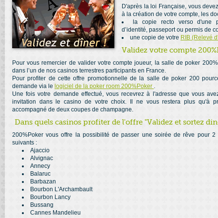
D'après la loi Française, vous deve
à la création de votre compte, les d
la copie recto verso d'une pi
d’identité, passeport ou permis de c
une copie de votre
RIB (Relevé d'
Validez votre compte 200%P
Pour vous remercier de valider votre compte joueur, la salle de poker 200%
dans l’un de nos casinos terrestres participants en France.
Pour profiter de cette offre promotionnelle de la salle de poker 200 pourc
demande via le
logiciel de la poker room 200%Poker
.
Une fois votre demande effectué, vous recevrez à l'adresse que vous avez
invitation dans le casino de votre choix. Il ne vous restera plus qu'à pr
accompagné de deux coupes de champagne.
Dans quels casinos profiter de l'offre "Validez et sortez d
200%Poker vous offre la possibilité de passer une soirée de rêve pour 2
suivants :
Ajaccio
Alvignac
Annecy
Balaruc
Barbazan
Bourbon L'Archambault
Bourbon Lancy
Bussang
Cannes Mandelieu