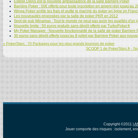
Estelle Denis est la nouvelle ambassadrice de la salle Barrière Poker
Barrière Poker : 50€ offerts pour toute inscription en argent réel jusqu'au 2
Winga Poker arrête les frais et quitte le marché du poker en ligne en Fran
Les nouveautés proposées par la salle de poker PKR en 2012
Spot de pub Winamax : Tout le monde ne peut pas avoir les qualités d'un 
Nouvelle limite : 50 euros gratuits sans dépôt offerts par TurboPoker.fr
My Poker Manager - Nouvelle fonctionnalité de la salle de poker Barriere 
30 euros sans dépôt offerts jusqu'au 8 juillet par Barriere Poker aux nouv
« PokerStars : 70 Packages pour les plus grands tournois de poker
SCOOP 1 de PokerStars.fr - Sp
Copyright ©2011 |
Af
Jouer comporte des risques : isolement, en