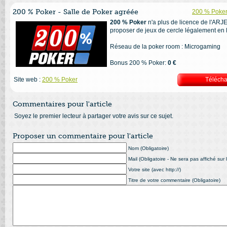
200 % Poker - Salle de Poker agréée
200 % Poker 
200 % Poker
n'a plus de licence de l'ARJE
proposer de jeux de cercle légalement en 
Réseau de la poker room : Microgaming
Bonus 200 % Poker:
0 €
Site web :
200 % Poker
Télécha
Commentaires pour l'article
Soyez le premier lecteur à partager votre avis sur ce sujet.
Proposer un commentaire pour l'article
Nom (Obligatoire)
Mail (Obligatoire - Ne sera pas affiché sur l
Votre site (avec http://)
Titre de votre commentaire (Obligatoire)