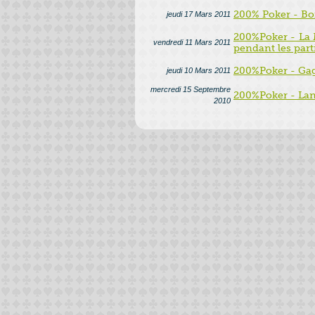
200% Poker - Bo
jeudi 17 Mars 2011
200%Poker - La 
vendredi 11 Mars 2011
pendant les par
200%Poker - Gag
jeudi 10 Mars 2011
mercredi 15 Septembre
200%Poker - Lanc
2010