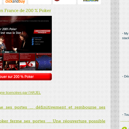
e en France de 200 % Poker
-
My 
stac
-
ouer sur 200 % Poker
Déc
igne licenciées par l'ARJEL
e ses portes ... définitivement et rembourse ses
-
Tou
ker ferme ses portes ... Une réouverture possible