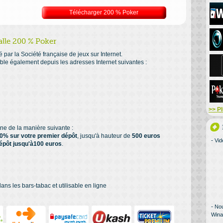
Télécharger 200 % Poker
alle 200 % Poker
par la Société française de jeux sur Internet.
ble également depuis les adresses Internet suivantes :
>> P
e de la manière suivante :
0% sur votre premier dépôt
, jusqu'à hauteur de
500 euros
-
Vid
épôt jusqu'à100 euros
.
ans les bars-tabac et utilisable en ligne
-
Nou
Win