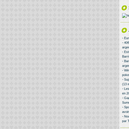
-
Eur
-
40€
arge
-
Est
Barr
-
Bar
arge
-
Win
poke
-
Sup
(13 m
-
Les
en 2
-
Gag
Summ
-
Spo
avoir
-
Nou
par 