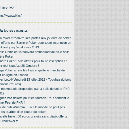
Flux RSS
Articles récents
oPoker.fr réouvre ses portes aux joueurs de poker.
 offerts par Barriere Poker pour toute inscription en
nt réel jusqu'au 4 mars 2013
elle Denis est la nouvelle ambassadrice de la salle
ière Poker
rière Poker : 50€ offerts pour toute inscription en
nt réel jusqu'au 28 Octobre !
ga Poker arrête les frais et quitte le marché du
r en ligne en France
er Loto® Vendredi 13 juillet 2012 - Touchez du bois
illions d'euros)
 nouveautés proposées par la salle de poker PKR
012
nez vos tickets pour les tournois PKR pendant le
erFest de PKR.fr
t de pub Winamax : Tout le monde ne peut pas
 les qualités d'un joueur de poker
velle limite : 50 euros gratuits sans dépôt offerts
TurboPoker.fr