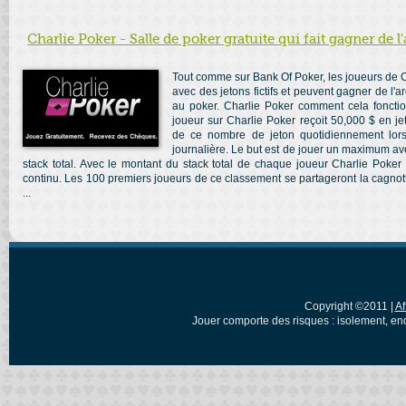
Charlie Poker - Salle de poker gratuite qui fait gagner de l'
Tout comme sur Bank Of Poker, les joueurs de 
avec des jetons fictifs et peuvent gagner de l'ar
au poker. Charlie Poker comment cela fonctio
joueur sur Charlie Poker reçoit 50,000 $ en jet
de ce nombre de jeton quotidiennement lor
journalière. Le but est de jouer un maximum av
stack total. Avec le montant du stack total de chaque joueur Charlie Poke
continu. Les 100 premiers joueurs de ce classement se partageront la cagno
...
Copyright ©2011 |
Af
Jouer comporte des risques : isolement, en