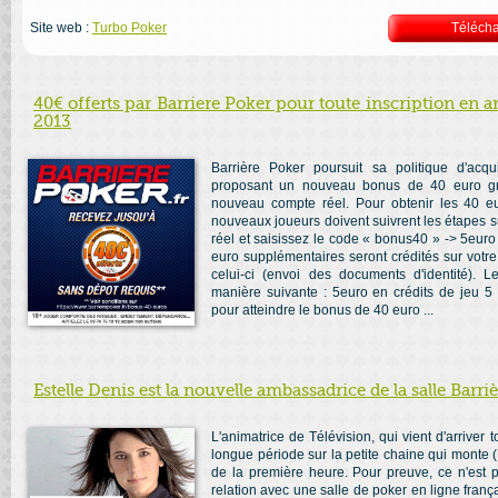
Site web :
Turbo Poker
Télécha
40€ offerts par Barriere Poker pour toute inscription en a
2013
Barrière Poker poursuit sa politique d'acq
proposant un nouveau bonus de 40 euro gra
nouveau compte réel. Pour obtenir les 40 eu
nouveaux joueurs doivent suivrent les étapes s
réel et saisissez le code « bonus40 » -> 5euro d
euro supplémentaires seront crédités sur votre
celui-ci (envoi des documents d'identité).
manière suivante : 5euro en crédits de jeu 5 
pour atteindre le bonus de 40 euro ...
Estelle Denis est la nouvelle ambassadrice de la salle Barri
L'animatrice de Télévision, qui vient d'arrive
longue période sur la petite chaine qui monte
de la première heure. Pour preuve, ce n'est p
relation avec une salle de poker en ligne frança