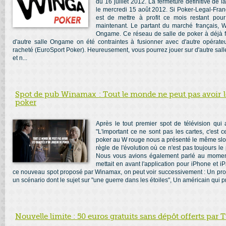
du 16 juillet 2012. La fermeture définitive de 
le mercredi 15 août 2012. Si Poker-Legal-Fran
est de mettre à profit ce mois restant pou
maintenant. Le partant du marché français, W
Ongame. Ce réseau de salle de poker à déjà fa
d'autre salle Ongame on été contraintes à fusionner avec d'autre opérate
racheté (EuroSport Poker). Heureusement, vous pourrez jouer sur d'autre sall
et n...
Spot de pub Winamax : Tout le monde ne peut pas avoir le
poker
Après le tout premier spot de télévision qui
"L'important ce ne sont pas les cartes, c'est 
poker au W rouge nous a présenté le même slo
règle de l'évolution où ce n'est pas toujours le 
Nous vous avions également parlé au moment 
mettait en avant l'application pour iPhone et
ce nouveau spot proposé par Winamax, on peut voir successivement : Un prod
un scénario dont le sujet sur "une guerre dans les étoiles", Un américain qui pr
Nouvelle limite : 50 euros gratuits sans dépôt offerts par 