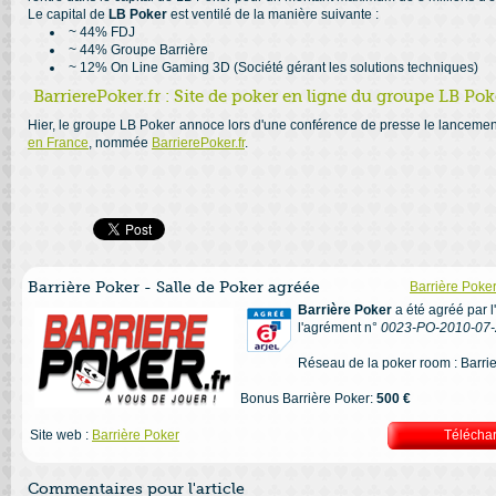
Le capital de
LB Poker
est ventilé de la manière suivante :
~ 44% FDJ
~ 44% Groupe Barrière
~ 12% On Line Gaming 3D (Société gérant les solutions techniques)
BarrierePoker.fr : Site de poker en ligne du groupe LB Pok
Hier, le groupe LB Poker annoce lors d'une conférence de presse le lancement 
en France
, nommée
BarrierePoker.fr
.
Barrière Poker - Salle de Poker agréée
Barrière Poker 
Barrière Poker
a été agréé par 
l'agrément n°
0023-PO-2010-07-
Réseau de la poker room : Barri
Bonus Barrière Poker:
500 €
Site web :
Barrière Poker
Téléchar
Commentaires pour l'article