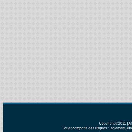
Copyright ©2011 |
Af
Jouer comporte des risques : isolement, en