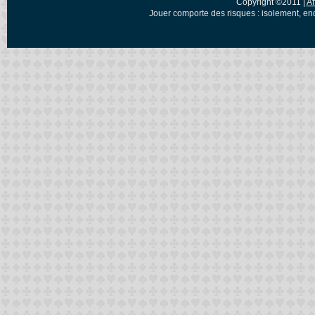
Copyright ©2011 |
Af
Jouer comporte des risques : isolement, en