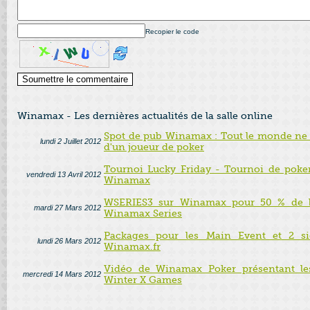
Recopier le code
Winamax - Les dernières actualités de la salle online
Spot de pub Winamax : Tout le monde ne p
lundi 2 Juillet 2012
d'un joueur de poker
Tournoi Lucky Friday - Tournoi de poker
vendredi 13 Avril 2012
Winamax
WSERIES3 sur Winamax pour 50 % de bon
mardi 27 Mars 2012
Winamax Series
Packages pour les Main Event et 2 s
lundi 26 Mars 2012
Winamax.fr
Vidéo de Winamax Poker présentant les
mercredi 14 Mars 2012
Winter X Games