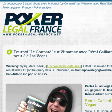
Un voyage pour 2 à Las Vegas avec le tournoi "Le Connard" sur Winamax avec Rémi Gaill
Poker légale en France » Poker en ligne
Tournoi "Le Connard" sur Winamax avec Rémi Gaillar
pour 2 à Las Vegas
Warning
: mysql_data_seek() [
function.mysql-data-seek
]: Offset 0 is invalid f
result index 13 (or the query data is unbuffered) in
/home/pokerlegdg/www/he
ban-468-60.inc.php
on line
27
Partez à Las vegas
en gagnant la fin
Rémi Gaillard sur 
Rémi Gaillard
Vegas
Suite à la sortie