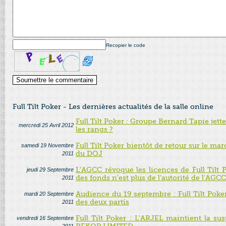
Recopier le code
Full Tilt Poker - Les dernières actualités de la salle online
Full Tilt Poker : Groupe Bernard Tapie jette
mercredi 25 Avril 2012
les rangs ?
Full Tilt Poker bientôt de retour sur le ma
samedi 19 Novembre
du DOJ
2011
L'AGCC révoque les licences de Full Tilt
jeudi 29 Septembre
des fonds n'est plus de l'autorité de l'AGCC
2011
Audience du 19 septembre : Full Tilt Poke
mardi 20 Septembre
des deux partis
2011
Full Tilt Poker : L'ARJEL maintient la s
vendredi 16 Septembre