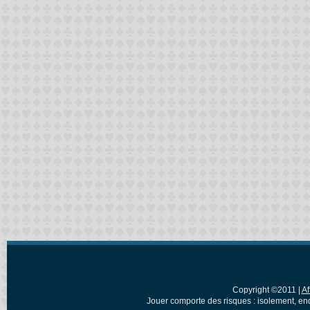
Copyright ©2011 |
Af
Jouer comporte des risques : isolement, en