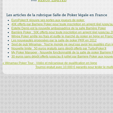
REKOP LIMITED
2011
Les articles de la rubrique Salle de Poker légale en France
EuroPoker.fr réouvre ses portes aux joueurs de poker.
40€ offerts par Barriere Poker pour toute inscription en argent réel jusqu'
Estelle Denis est la nouvelle ambassadrice de la salle Barrière Poker
Barrière Poker : 50€ offerts pour toute inscription en argent réel jusqu'au 2
Winga Poker arrête les frais et quitte le marché du poker en ligne en Fran
Les nouveautés proposées par la salle de poker PKR en 2012
Spot de pub Winamax : Tout le monde ne peut pas avoir les qualités d'un 
Nouvelle limite : 50 euros gratuits sans dépôt offerts par TurboPoker.fr
My Poker Manager - Nouvelle fonctionnalité de la salle de poker Barriere 
30 euros sans dépôt offerts jusqu'au 8 juillet par Barriere Poker aux nouv
« Winamax Poker Tour - Vidéo et mécanique de qualification en ligne
Tournoi gratuit avec 10.000 € garantis pour tester le mult