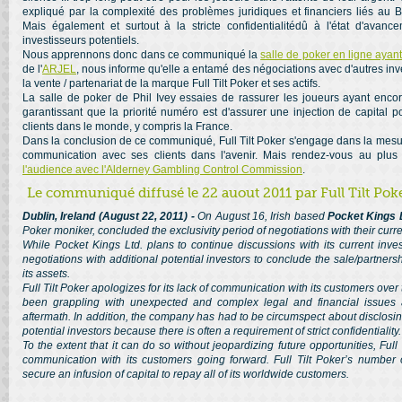
expliqué par la complexité des problèmes juridiques et financiers liés au 
Mais également et surtout à la stricte confidentialitédû à l'état d'avan
investisseurs potentiels.
Nous apprennons donc dans ce communiqué la
salle de poker en ligne aya
de l'
ARJEL
, nous informe qu'elle a entamé des négociations avec d'autres inv
la vente / partenariat de la marque Full Tilt Poker et ses actifs.
La salle de poker de Phil Ivey essaies de rassurer les joueurs ayant encor
garantissant que la priorité numéro est d'assurer une injection de capital
clients dans le monde, y compris la France.
Dans la conclusion de ce communiqué, Full Tilt Poker s'engage dans la mesu
communication avec ses clients dans l'avenir. Mais rendez-vous au plus
l'audience avec l'Alderney Gambling Control Commission
.
Le communiqué diffusé le 22 auout 2011 par Full Tilt Pok
Dublin, Ireland (August 22, 2011) -
On August 16, Irish based
Pocket Kings 
Poker moniker, concluded the exclusivity period of negotiations with their curre
While Pocket Kings Ltd. plans to continue discussions with its current in
negotiations with additional potential investors to conclude the sale/partnersh
its assets.
Full Tilt Poker apologizes for its lack of communication with its customers over 
been grappling with unexpected and complex legal and financial issues a
aftermath. In addition, the company has had to be circumspect about disclosin
potential investors because there is often a requirement of strict confidentiality.
To the extent that it can do so without jeopardizing future opportunities, Full T
communication with its customers going forward. Full Tilt Poker’s number 
secure an infusion of capital to repay all of its worldwide customers.