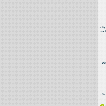
-
My 
stac
-
Déc
-
Tou