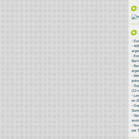
-
Eur
-
40€
arge
-
Est
Barr
-
Bar
arge
-
Win
poke
-
Sup
(13 m
-
Les
en 2
-
Gag
Summ
-
Spo
avoir
-
Nou
par 