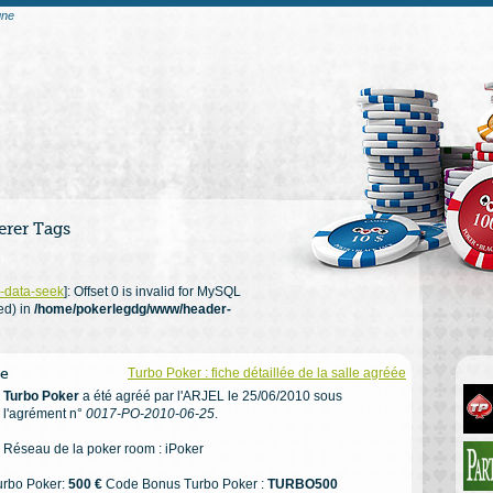
gne
derer Tags
l-data-seek
]: Offset 0 is invalid for MySQL
ed) in
/home/pokerlegdg/www/header-
ée
Turbo Poker : fiche détaillée de la salle agréée
Turbo Poker
a été agréé par l'ARJEL le 25/06/2010 sous
l'agrément n°
0017-PO-2010-06-25
.
Réseau de la poker room : iPoker
urbo Poker:
500 €
Code Bonus Turbo Poker :
TURBO500