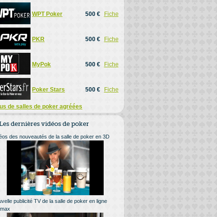
WPT Poker
500 €
Fiche
PKR
500 €
Fiche
MyPok
500 €
Fiche
Poker Stars
500 €
Fiche
lus de salles de poker agréées
Les dernières vidéos de poker
éos des nouveautés de la salle de poker en 3D
velle publicité TV de la salle de poker en ligne
amax