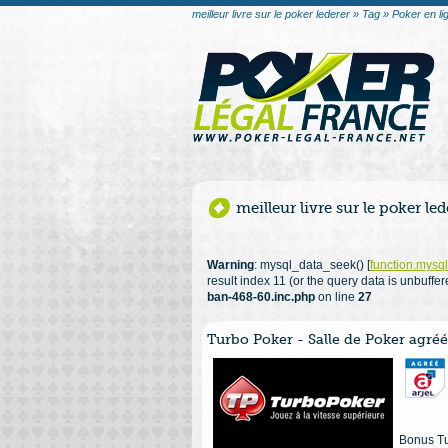
meilleur livre sur le poker lederer » Tag » Poker en li
meilleur livre sur le poker le
Warning
: mysql_data_seek() [
function.mysq
result index 11 (or the query data is unbuffer
ban-468-60.inc.php
on line
27
Turbo Poker - Salle de Poker agré
Bonus T