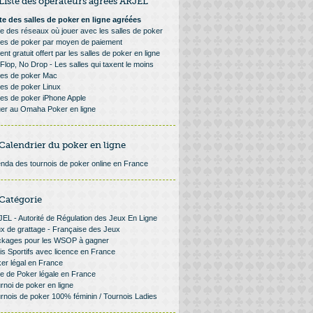
Liste des opérateurs agréés ARJEL
te des salles de poker en ligne agréées
te des réseaux où jouer avec les salles de poker
les de poker par moyen de paiement
ent gratuit offert par les salles de poker en ligne
Flop, No Drop - Les salles qui taxent le moins
les de poker Mac
les de poker Linux
les de poker iPhone Apple
er au Omaha Poker en ligne
Calendrier du poker en ligne
enda des tournois de poker online en France
Catégorie
EL - Autorité de Régulation des Jeux En Ligne
x de grattage - Française des Jeux
kages pour les WSOP à gagner
is Sportifs avec licence en France
er légal en France
le de Poker légale en France
rnoi de poker en ligne
rnois de poker 100% féminin / Tournois Ladies