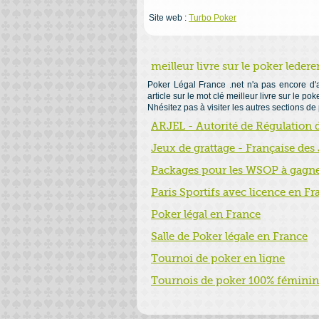
Site web :
Turbo Poker
meilleur livre sur le poker ledere
Poker Légal France .net n'a pas encore d'ar
article sur le mot clé meilleur livre sur le p
Nhésitez pas à visiter les autres sections de 
ARJEL - Autorité de Régulation 
Jeux de grattage - Française des
Packages pour les WSOP à gagn
Paris Sportifs avec licence en Fr
Poker légal en France
Salle de Poker légale en France
Tournoi de poker en ligne
Tournois de poker 100% féminin