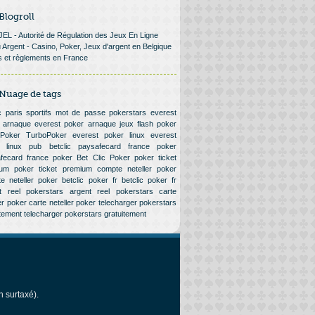
Blogroll
EL - Autorité de Régulation des Jeux En Ligne
 Argent - Casino, Poker, Jeux d'argent en Belgique
s et règlements en France
Nuage de tags
c paris sportifs
mot de passe pokerstars
everest
 arnaque
everest poker arnaque
jeux flash poker
Poker
TurboPoker
everest poker linux
everest
 linux
pub betclic
paysafecard france poker
fecard france poker
Bet Clic Poker
poker ticket
ium
poker ticket premium
compte neteller poker
e neteller poker
betclic poker fr
betclic poker fr
t reel pokerstars
argent reel pokerstars
carte
er poker
carte neteller poker
telecharger pokerstars
itement
telecharger pokerstars gratuitement
 surtaxé).