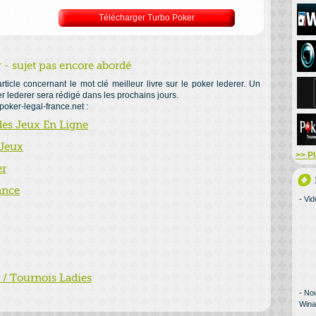
Télécharger Turbo Poker
r - sujet pas encore abordé
ticle concernant le mot clé meilleur livre sur le poker lederer. Un
oker lederer sera rédigé dans les prochains jours.
poker-legal-france.net :
des Jeux En Ligne
 Jeux
>> P
er
ance
-
Vid
 / Tournois Ladies
-
Nou
Win