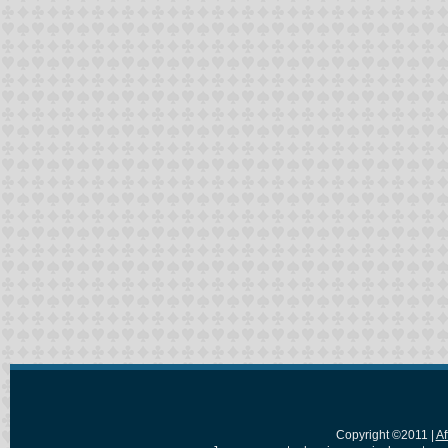
Copyright ©2011 |
Af