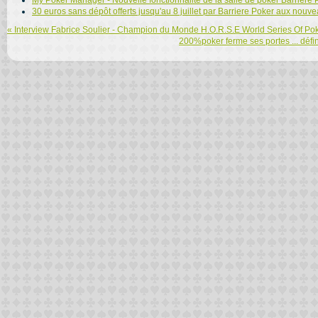
My Poker Manager - Nouvelle fonctionnalité de la salle de poker Barriere 
30 euros sans dépôt offerts jusqu'au 8 juillet par Barriere Poker aux nouv
« Interview Fabrice Soulier - Champion du Monde H.O.R.S.E World Series Of Po
200%poker ferme ses portes ... défi