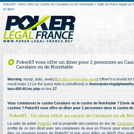
Poker83 - Diner offert au Casino de Cavalaire ou de Noirétable » Salle de Poker légale en
en ligne
Poker83 vous offre un diner pour 2 personnes au Cas
Cavalaire ou de Noirétable
Warning
: mysql_data_seek() [
function.mysql-data-seek
]: Offset 0 is invalid f
result index 13 (or the query data is unbuffered) in
/home/pokerlegdg/www/he
ban-468-60.inc.php
on line
27
Vous connaissez le casino Cavalaire ou le casino de Noirétable ? Envie d
casinos ? Poker83 vous offre un dîner pour 2 personnes dans le casino de 
Poker83 : Un diner offert au casino de Cavalaire ou de Noi
La salle de poker
Poker83
est la propriété des casinos en dur de
Cavalaire
profite de ce lien étroit avec ses complexes de jeux en France pour vous of
êtes un nouveau joueur de Poker83 et que vous faîtes un dépôt d'au moins