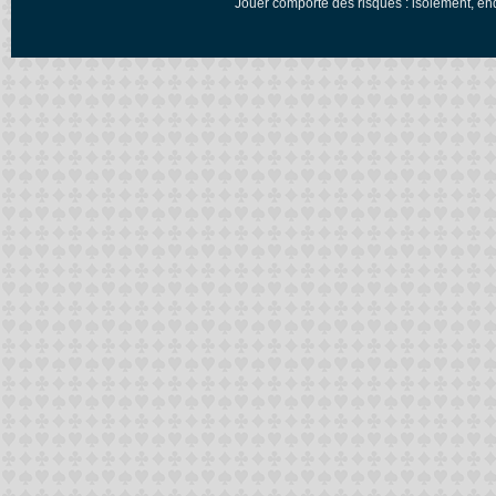
Jouer comporte des risques : isolement, en