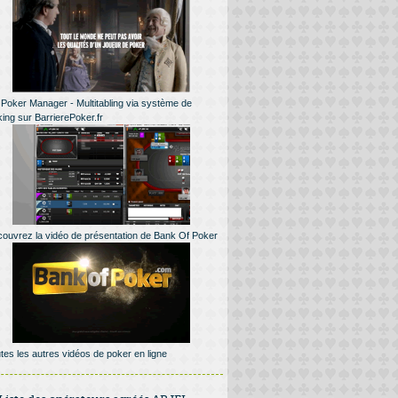
Poker Manager - Multitabling via système de
king sur BarrierePoker.fr
ouvrez la vidéo de présentation de Bank Of Poker
tes les autres vidéos de poker en ligne