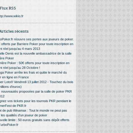
Flux RSS
Articles récents
oPoker.fr réouvre ses portes aux joueurs de poker.
 offerts par Barriere Poker pour toute inscription en
nt réel jusqu'au 4 mars 2013
elle Denis est la nouvelle ambassadrice de la salle
ière Poker
rière Poker : 50€ offerts pour toute inscription en
nt réel jusqu'au 28 Octobre !
ga Poker arrête les frais et quitte le marché du
r en ligne en France
er Loto® Vendredi 13 juillet 2012 - Touchez du bois
illions d'euros)
 nouveautés proposées par la salle de poker PKR
012
nez vos tickets pour les tournois PKR pendant le
erFest de PKR.fr
t de pub Winamax : Tout le monde ne peut pas
 les qualités d'un joueur de poker
velle limite : 50 euros gratuits sans dépôt offerts
TurboPoker.fr