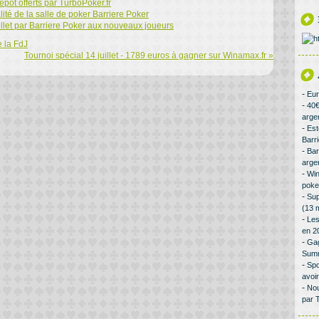
épôt offerts par TurboPoker.fr
té de la salle de poker Barriere Poker
uillet par Barriere Poker aux nouveaux joueurs
 la FdJ
Tournoi spécial 14 juillet - 1789 euros à gagner sur Winamax.fr »
-
Eur
-
40€
arge
-
Est
Barr
-
Bar
arge
-
Win
poke
-
Sup
(13 m
-
Les
en 2
-
Gag
Summ
-
Spo
avoir
-
Nou
par 