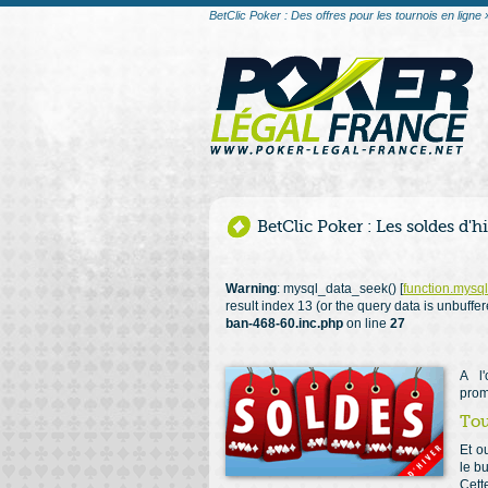
BetClic Poker : Des offres pour les tournois en ligne
BetClic Poker : Les soldes d'h
Warning
: mysql_data_seek() [
function.mysq
result index 13 (or the query data is unbuffe
ban-468-60.inc.php
on line
27
A l'
prom
Tou
Et o
le bu
Cett