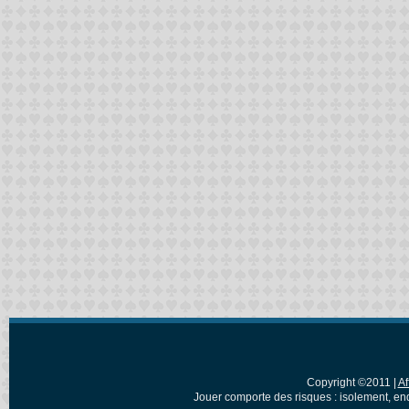
Copyright ©2011 |
Af
Jouer comporte des risques : isolement, en