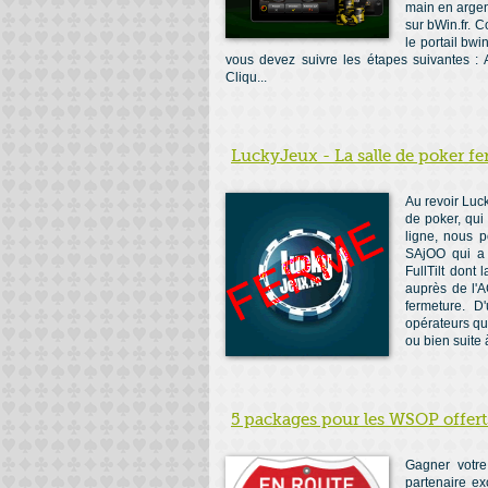
main en argen
sur bWin.fr. C
le portail bwi
vous devez suivre les étapes suivantes : 
Cliqu...
LuckyJeux - La salle de poker fe
Au revoir Luck
de poker, qui
ligne, nous p
SAjOO qui a 
FullTilt dont
auprès de l'
fermeture. D
opérateurs qui
ou bien suite 
5 packages pour les WSOP offert
Gagner votre
partenaire ex