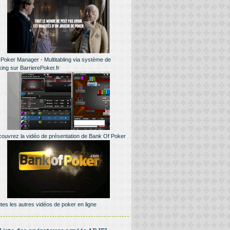
Poker Manager - Multitabling via système de
king sur BarrierePoker.fr
ouvrez la vidéo de présentation de Bank Of Poker
tes les autres vidéos de poker en ligne