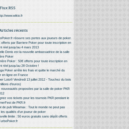
Flux RSS
Articles récents
oPoker.fr réouvre ses portes aux joueurs de poker.
 offerts par Barriere Poker pour toute inscription en
nt réel jusqu'au 4 mars 2013
elle Denis est la nouvelle ambassadrice de la salle
ière Poker
rière Poker : 50€ offerts pour toute inscription en
nt réel jusqu'au 28 Octobre !
ga Poker arrête les frais et quitte le marché du
r en ligne en France
er Loto® Vendredi 13 juillet 2012 - Touchez du bois
illions d'euros)
 nouveautés proposées par la salle de poker PKR
012
nez vos tickets pour les tournois PKR pendant le
erFest de PKR.fr
t de pub Winamax : Tout le monde ne peut pas
 les qualités d'un joueur de poker
velle limite : 50 euros gratuits sans dépôt offerts
TurboPoker.fr