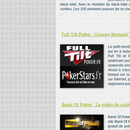
stack total. Avec le montant du stack tot
continu. Les 100 premiers joueurs de ce cl
...
Full Tilt Poker : Groupe Bernard T
Le petit mond
qui en a surp
Full Tilt et
américain pou
suspendu ses 
réussi à s'ac
bloqué sur la
sur Internet, 
règlement avec
Bank Of Poker : La vidéo de publi
Bank Of Poker
site Bank Of 
gratuit de po