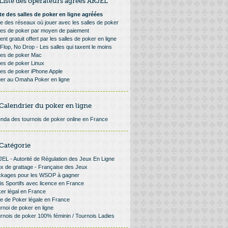
Liste des opérateurs agréés ARJEL
te des salles de poker en ligne agréées
te des réseaux où jouer avec les salles de poker
les de poker par moyen de paiement
ent gratuit offert par les salles de poker en ligne
Flop, No Drop - Les salles qui taxent le moins
les de poker Mac
les de poker Linux
les de poker iPhone Apple
er au Omaha Poker en ligne
Calendrier du poker en ligne
enda des tournois de poker online en France
Catégorie
EL - Autorité de Régulation des Jeux En Ligne
x de grattage - Française des Jeux
kages pour les WSOP à gagner
is Sportifs avec licence en France
er légal en France
le de Poker légale en France
rnoi de poker en ligne
rnois de poker 100% féminin / Tournois Ladies