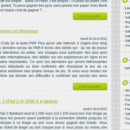
cité est simple : "Bank Of Poker, c'est unique ! Tu joues au poker c'est
gratuit. Tu peux gagner très gros sans jamais rien payer. Avec Bank
-
Lis
ul risque c'est de gagner !" ...
-
Lis
-
Sal
-
Arg
-
No 
evient un blogueur
-
Sal
-
Sal
mardi 10 Avril 2012
-
Sal
Cody de la team PKR Plus qu'un site Internet, il s'agira d'un blog
-
Jou
 dernière recrue de PKR.fr écrira des billets sur : sa vie de joueur
s talentueux du poker, ses voyages pour participer des plus gros
oker internationaux; des détails sur ses expériences en ligne et en
ains importantes. Ce sont ces dernières qui seront intéressantes
eurs débutants ou bien confirmés afin d'analyser le jeu de ce
- Ag
insi améliorer leur propre niveau de jeu. Si vous vous rendez sur
rticle qui aborde ses difficultés à confirmer ses succès des deux
-
ARJ
-
Jeu
-
Pac
 1 iPad 2 et 1000 € à gagner
-
Par
lundi 2 Avril 2012
-
Pok
iPad 2 flambant neuf et 1.000 euro (10 x 100 euro) lors d'un tirage au
-
Sal
 tous les joueurs ayant participé à la promotion dédiée jusqu'au 10
-
Tou
articiper à ce tirage au sort vous devez gagner des tickets. Vous
-
Tou
n ticket de tirage au sort chaque jour si vous jouez au moins une