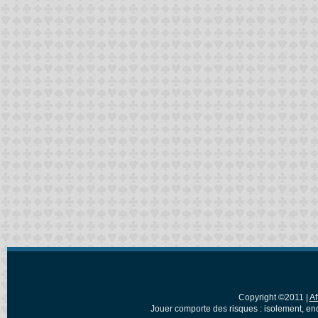
Copyright ©2011 |
Af
Jouer comporte des risques : isolement, en