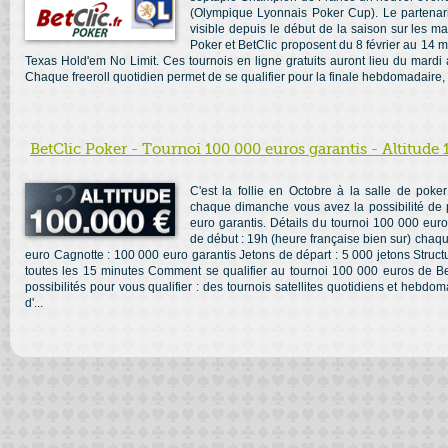
(Olympique Lyonnais Poker Cup). Le partenaria
visible depuis le début de la saison sur les ma
Poker et BetClic proposent du 8 février au 14 m
Texas Hold'em No Limit. Ces tournois en ligne gratuits auront lieu du mar
Chaque freeroll quotidien permet de se qualifier pour la finale hebdomadaire, 
BetClic Poker - Tournoi 100 000 euros garantis - Altitude
C'est la follie en Octobre à la salle de poker
chaque dimanche vous avez la possibilité de 
euro garantis. Détails du tournoi 100 000 eur
de début : 19h (heure française bien sur) chaq
euro Cagnotte : 100 000 euro garantis Jetons de départ : 5 000 jetons Structu
toutes les 15 minutes Comment se qualifier au tournoi 100 000 euros de Be
possibilités pour vous qualifier : des tournois satellites quotidiens et hebdo
d'...