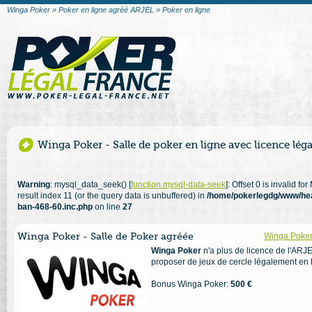
Winga Poker » Poker en ligne agréé ARJEL » Poker en ligne
Winga Poker - Salle de poker en ligne avec licence léga
Warning
: mysql_data_seek() [
function.mysql-data-seek
]: Offset 0 is invalid f
result index 11 (or the query data is unbuffered) in
/home/pokerlegdg/www/he
ban-468-60.inc.php
on line
27
Winga Poker - Salle de Poker agréée
Winga Poker 
Winga Poker
n'a plus de licence de l'ARJE
proposer de jeux de cercle légalement en 
Bonus Winga Poker:
500 €