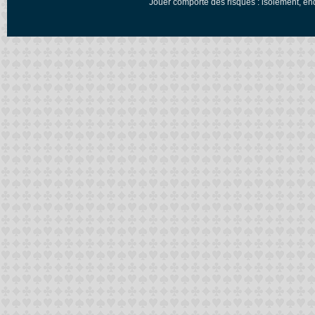
Jouer comporte des risques : isolement, en