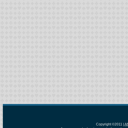
Copyright ©2011 |
Af