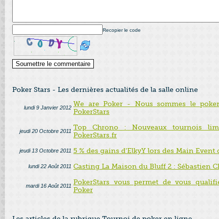
Recopier le code
Poker Stars - Les dernières actualités de la salle online
We are Poker - Nous sommes le poker 
lundi 9 Janvier 2012
PokerStars
Top Chrono : Nouveaux tournois lim
jeudi 20 Octobre 2011
PokerStars.fr
5 % des gains d'ElkyY lors des Main Event 
jeudi 13 Octobre 2011
Casting La Maison du Bluff 2 : Sébastien C
lundi 22 Août 2011
PokerStars vous permet de vous qualifi
mardi 16 Août 2011
Poker
Les articles de la rubrique Tournoi de poker en ligne