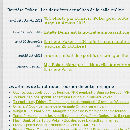
Barrière Poker - Les dernières actualités de la salle online
40€ offerts par Barriere Poker pour toute 
vendredi 4 Janvier 2013
jusqu'au 4 mars 2013
Estelle Denis est la nouvelle ambassadrice 
lundi 1 Octobre 2012
Barrière Poker : 50€ offerts pour toute 
lundi 10 Septembre
jusqu'au 28 Octobre !
2012
Tournoi inédit de sportifs en tant que Bou
mardi 19 Juin 2012
My Poker Manager - Nouvelle fonctionna
mardi 5 Juin 2012
Barriere Poker
Les articles de la rubrique Tournoi de poker en ligne
Gagnez vos tickets pour les tournois PKR pendant le SummerFest de PKR.
Tournoi inédit de sportifs en tant que Bounty sur Barrière Poker
Tournoi Lucky Friday - Tournoi de poker du vendredi 13 avril sur Winamax
Omaha Y God - Semaine de la variante Omaha sur winga.fr
Winga.fr - Tournoi Miam : Mangez les pros de la team pendant le tournoi
Turbo Poker organise les satellites pour le MegaPokerSeries à Nottingha
Flash Bankroll de Turbo Poker - Boostez votre bankroll sur Internet
Freeroll poker Bounty Fernandez Di Meco - PMU Poker
Freeroll Time - Tournois de poker gratuits sur PMU Poker tous les soirs à 