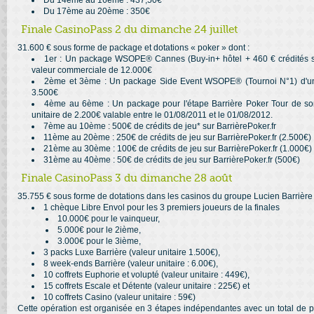
Du 14ème au 16ème : 437,50€
Du 17ème au 20ème : 350€
Finale CasinoPass 2 du dimanche 24 juillet
31.600 € sous forme de package et dotations « poker » dont :
1er : Un package WSOPE® Cannes (Buy-in+ hôtel + 460 € crédités su
valeur commerciale de 12.000€
2ème et 3ème : Un package Side Event WSOPE® (Tournoi N°1) d'une
3.500€
4ème au 6ème : Un package pour l'étape Barrière Poker Tour de so
unitaire de 2.200€ valable entre le 01/08/2011 et le 01/08/2012.
7ème au 10ème : 500€ de crédits de jeu* sur BarrièrePoker.fr
11ème au 20ème : 250€ de crédits de jeu sur BarrièrePoker.fr (2.500€)
21ème au 30ème : 100€ de crédits de jeu sur BarrièrePoker.fr (1.000€)
31ème au 40ème : 50€ de crédits de jeu sur BarrièrePoker.fr (500€)
Finale CasinoPass 3 du dimanche 28 août
35.755 € sous forme de dotations dans les casinos du groupe Lucien Barrière 
1 chèque Libre Envol pour les 3 premiers joueurs de la finales
10.000€ pour le vainqueur,
5.000€ pour le 2ième,
3.000€ pour le 3ième,
3 packs Luxe Barrière (valeur unitaire 1.500€),
8 week-ends Barrière (valeur unitaire : 6.00€),
10 coffrets Euphorie et volupté (valeur unitaire : 449€),
15 coffrets Escale et Détente (valeur unitaire : 225€) et
10 coffrets Casino (valeur unitaire : 59€)
Cette opération est organisée en 3 étapes indépendantes avec un total de p