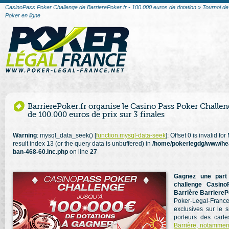
CasinoPass Poker Challenge de BarrierePoker.fr - 100.000 euros de dotation » Tournoi de 
Poker en ligne
BarrierePoker.fr organise le Casino Pass Poker Challen
de 100.000 euros de prix sur 3 finales
Warning
: mysql_data_seek() [
function.mysql-data-seek
]: Offset 0 is invalid f
result index 13 (or the query data is unbuffered) in
/home/pokerlegdg/www/he
ban-468-60.inc.php
on line
27
Gagnez une part 
challenge Casino
Barrière BarrierePo
Poker-Legal-Franc
exclusives sur le s
porteurs des cart
Barrière, notamment