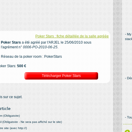
-
My 
Poker Stars : fiche détaillée de la salle agréée
stac
Poker Stars
a été agréé par l'ARJEL le 25/06/2010 sous
l'agrément n°
0006-PO-2010-06-25
.
Réseau de la poker room : PokerStars
ker Stars:
500 €
Télécharger Poker Stars
-
Déc
s sur ce sujet.
ticle
m (Obligatoire)
-
Tou
l (Obligatoire - Ne sera pas affiché sur le site)
re site (avec http://)