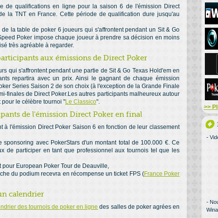
 de qualifications en ligne pour la saison 6 de l'émission Direct
 de la TNT en France. Cette période de qualification dure jusqu'au
de la table de poker 6 joueurs qui s'affrontent pendant un Sit & Go
Speed Poker impose chaque joueur à prendre sa décision en moins
isé très agréable à regarder.
articipants aux émissions de Direct Poker
rs qui s'affrontent pendant une partie de Sit & Go Texas Hold'em en
nts repartira avec un prix. Ainsi le gagnant de chaque émission
oker Series Saison 2 de son choix (à l'exception de la Grande Finale
mi-finales de Direct Poker.Les autres participants malheureux autour
 pour le célèbre tournoi "
Le Classico
".
>> P
pants de l'émission Direct Poker en final
 à l'émission Direct Poker Saison 6 en fonction de leur classement
-
Vid
 sponsoring avec PokerStars d'un montant total de 100.000 €. Ce
 de participer en tant que professionnel aux tournois tel que les
t pour European Poker Tour de Deauville,
marche du podium recevra en récompense un ticket FPS (
France Poker
un calendrier
-
Nou
ndrier des tournois de poker en ligne
des salles de poker agrées en
Win