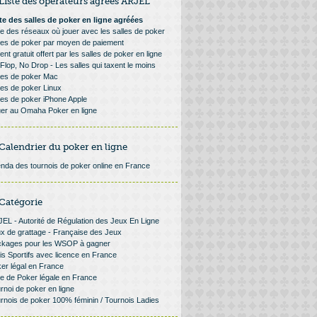
Liste des opérateurs agréés ARJEL
te des salles de poker en ligne agréées
te des réseaux où jouer avec les salles de poker
les de poker par moyen de paiement
ent gratuit offert par les salles de poker en ligne
Flop, No Drop - Les salles qui taxent le moins
les de poker Mac
les de poker Linux
les de poker iPhone Apple
er au Omaha Poker en ligne
Calendrier du poker en ligne
enda des tournois de poker online en France
Catégorie
EL - Autorité de Régulation des Jeux En Ligne
x de grattage - Française des Jeux
kages pour les WSOP à gagner
is Sportifs avec licence en France
er légal en France
le de Poker légale en France
rnoi de poker en ligne
rnois de poker 100% féminin / Tournois Ladies