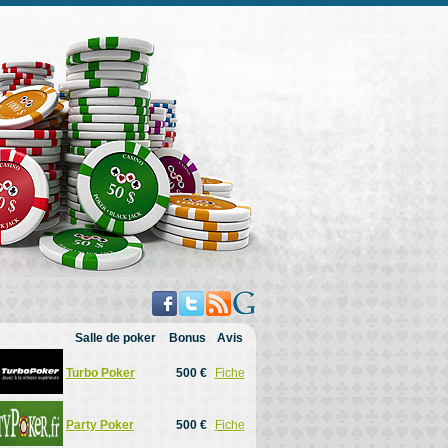
Salle de poker
Bonus
Avis
Turbo Poker
500 €
Fiche
Party Poker
500 €
Fiche