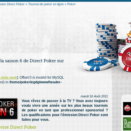
sion Direct Poker » Tournoi de poker en ligne » Poker
la saison 6 de Direct Poker sur
l-data-seek
]: Offset 0 is invalid for MySQL
red) in
/home/pokerlegdg/www/header-
mardi 16 Août 2011
Vous rêvez de passer à la TV ? Vous avez toujours
voulu vivre une année sur les plus beaux tournois
de poker en tant que professionnel sponsorisé ?
Les qualifications pour l'émission Direct Poker sont
faites pour vous.
évisé Direct Poker