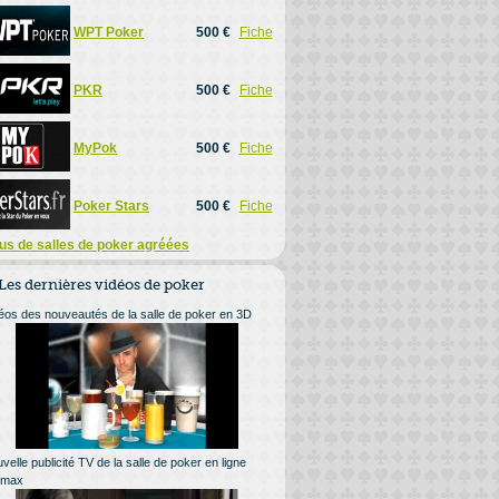
WPT Poker
500 €
Fiche
PKR
500 €
Fiche
MyPok
500 €
Fiche
Poker Stars
500 €
Fiche
lus de salles de poker agréées
Les dernières vidéos de poker
éos des nouveautés de la salle de poker en 3D
velle publicité TV de la salle de poker en ligne
amax