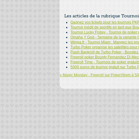
Les articles de la rubrique Tourno
Gagnez vos tickets pour les tournois P
Tournoi inédit de sportifs en tant que Bo
Tournoi Lucky Friday - Tournoi de poker
Omaha Y God - Semaine de la variante 
Winga.fr - Tournoi Miam : Mangez les pro
Turbo Poker organise les satellites pou
Flash Bankroll de Turbo Poker - Boostez v
Freeroll poker Bounty Fernandez Di Me
Freeroll Time - Tournois de poker gratui
5000 euros de tournoi gratuit sur Turbo 
« Magic Monday - Freeroll sur PokerXtrem à 50