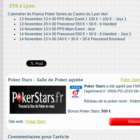
FPS à Lyon
Calendrier du France Poker Series au Casino du Lyon Vert
13 Novembre 13 h 00 FPS Main Event 1 100 € + 100 € – Jour 1
13 Novembre 20 h 00 Freezeout 550 € + 50 € - 6 Handed
14 Novembre 13 h 00 FPS Main Event - Jour
14 Novembre 14 h 00 Freezeout 550 € + 50 € - 6 Handed – Jour 2
14 Novembre 15 h 00 240 € + 30 € + 30 € Freezeout Knockout
Poker Stars - Salle de Poker agréée
Poker Stars
Poker Stars
a été agréé par l'A
l'agrément n°
0006-PO-2010-06-
Réseau de la poker room : Poker
Bonus Poker Stars:
500 €
Site web :
Poker Stars
Téléch
Commentaires pour l'article