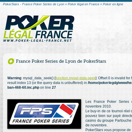
PokerStars - France Poker Series de Lyon » Poker légal en France » Poker en ligne
France Poker Series de Lyon de PokerStars
Warning
: mysql_data_seek() [
function.mysql-data-seek
]: Offset 0 is invalid f
result index 13 (or the query data is unbuffered) in
/home/pokerlegdg/www/he
ban-468-60.inc.php
on line
27
Les France Poker Series
novembre 2010.
Le buy-in de ce tournoi réel
pouvez bien sur payé direct
casino du groupe Partouche 
de novembre.
PokerStars vous propose de n