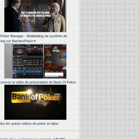
Poker Manager - Multitabling via système de
king sur BarrierePoker.fr
ouvrez la vidéo de présentation de Bank Of Poker
tes les autres vidéos de poker en ligne