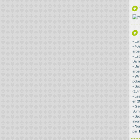
-
Eur
-
40€
arge
-
Est
Barr
-
Bar
arge
-
Win
poke
-
Sup
(13 m
-
Les
en 2
-
Gag
Summ
-
Spo
avoir
-
Nou
par 