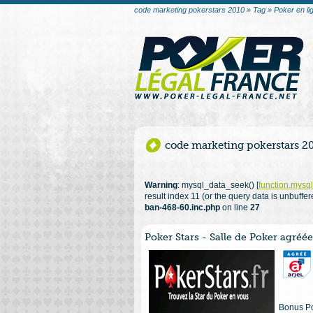
code marketing pokerstars 2010 » Tag » Poker en li
code marketing pokerstars 2
Warning
: mysql_data_seek() [
function.mysq
result index 11 (or the query data is unbuffer
ban-468-60.inc.php
on line
27
Poker Stars - Salle de Poker agréée
Bonus Po