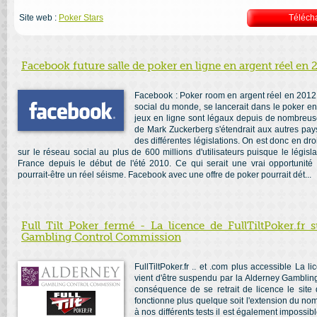
Site web :
Poker Stars
Téléch
Facebook future salle de poker en ligne en argent réel en 
Facebook : Poker room en argent réel en 2012
social du monde, se lancerait dans le poker e
jeux en ligne sont légaux depuis de nombreuse
de Mark Zuckerberg s'étendrait aux autres pays
des différentes législations. On est donc en dro
sur le réseau social au plus de 600 millions d'utilisateurs puisque le législ
France depuis le début de l'été 2010. Ce qui serait une vrai opportunité 
pourrait-être un réel séisme. Facebook avec une offre de poker pourrait dét...
Full Tilt Poker fermé - La licence de FullTiltPoker.fr 
Gambling Control Commission
FullTiltPoker.fr .. et .com plus accessible La l
vient d'être suspendu par la Alderney Gambli
conséquence de se retrait de licence le site 
fonctionne plus quelque soit l'extension du nom
à nos différents tests il est également impossi