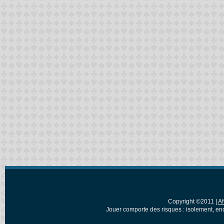
Copyright ©2011 |
Af
Jouer comporte des risques : isolement, en