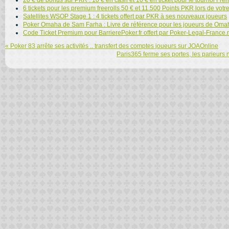
20 € de bonus sur PKR : 10 € en cash et 10 € en ticket pour le tournoi Fr
6 tickets pour les premium freerolls 50 € et 11.500 Points PKR lors de votr
Satellites WSOP Stage 1 : 4 tickets offert par PKR à ses nouveaux joueurs
Poker Omaha de Sam Farha : Livre de référence pour les joueurs de Oma
Code Ticket Premium pour BarrierePoker.fr offert par Poker-Legal-France.
« Poker 83 arrête ses activités .. transfert des comptes joueurs sur JOAOnline
Paris365 ferme ses portes, les parieurs 