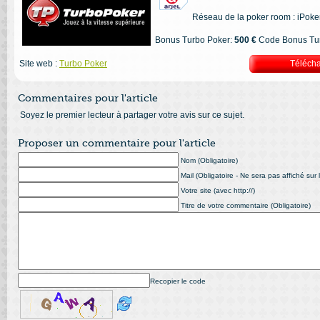
Réseau de la poker room : iPoke
Bonus Turbo Poker:
500 €
Code Bonus Tur
Site web :
Turbo Poker
Télécha
Commentaires pour l'article
Soyez le premier lecteur à partager votre avis sur ce sujet.
Proposer un commentaire pour l'article
Nom (Obligatoire)
Mail (Obligatoire - Ne sera pas affiché sur l
Votre site (avec http://)
Titre de votre commentaire (Obligatoire)
Recopier le code