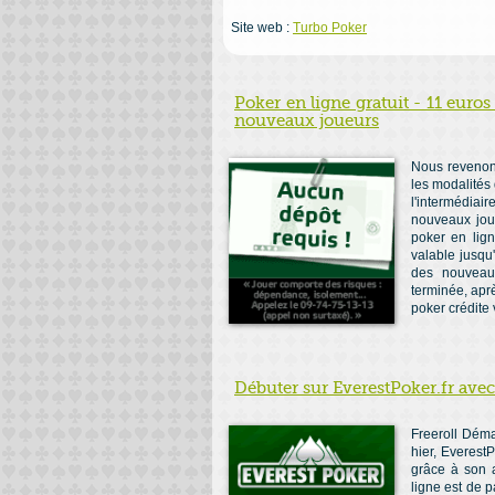
Site web :
Turbo Poker
Poker en ligne gratuit - 11 euros
nouveaux joueurs
Nous revenons
les modalités 
l'intermédia
nouveaux jou
poker en lign
valable jusqu
des nouveaux
terminée, aprè
poker crédite
Débuter sur EverestPoker.fr avec 
Freeroll Dém
hier, Everest
grâce à son 
ligne est de p