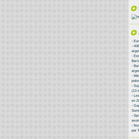
-
Eur
-
40€
arge
-
Est
Barr
-
Bar
arge
-
Win
poke
-
Sup
(13 m
-
Les
en 2
-
Gag
Summ
-
Spo
avoir
-
Nou
par 