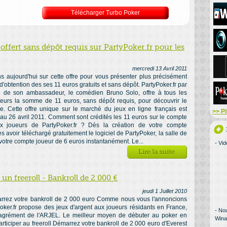
Télécharger Turbo Poker
 offert sans dépôt requis sur PartyPoker.fr pour les
mercredi 13 Avril 2011
 aujourd'hui sur cette offre pour vous présenter plus précisément
d'obtention des ses 11 euros gratuits et sans dépôt. PartyPoker.fr par
ire de son ambassadeur, le comédien Bruno Solo, offre à tous les
eurs la somme de 11 euros, sans dépôt requis, pour découvrir le
e. Cette offre unique sur le marché du jeux en ligne français est
>> P
'au 26 avril 2011. Comment sont crédités les 11 euros sur le compte
 joueurs de PartyPoker.fr ? Dès la création de votre compte
s avoir téléchargé gratuitement le logiciel de PartyPoker, la salle de
 votre compte joueur de 6 euros instantanément. Le...
-
Vid
un freeroll - Bankroll de 2 000 €
jeudi 1 Juillet 2010
arrez votre bankroll de 2 000 euro Comme nous vous l'annoncions
Poker.fr propose des jeux d'argent aux joueurs résidants en France,
-
Nou
agrément de l'ARJEL. Le meilleur moyen de débuter au poker en
Win
articiper au freeroll Démarrez votre bankroll de 2 000 euro d'Everest