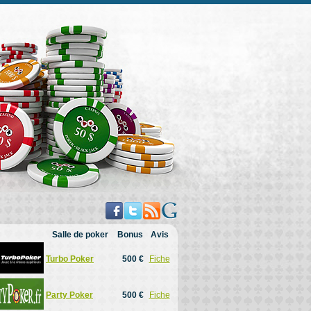
Salle de poker
Bonus
Avis
Turbo Poker
500 €
Fiche
Party Poker
500 €
Fiche