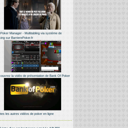
Poker Manager - Multitabling via système de
king sur BarrierePoker.fr
ouvrez la vidéo de présentation de Bank Of Poker
tes les autres vidéos de poker en ligne