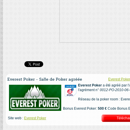
Everest Poker - Salle de Poker agréée
Everest Poker 
Everest Poker
a été agréé par l
l'agrément n°
0012-PO-2010-06-
Réseau de la poker room : Evere
Bonus Everest Poker:
500 €
Code Bonus Ev
Site web :
Everest Poker
Télécha