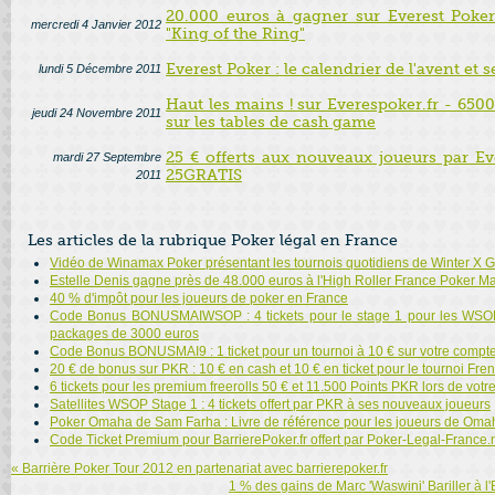
20.000 euros à gagner sur Everest Poke
mercredi 4 Janvier 2012
"King of the Ring"
Everest Poker : le calendrier de l'avent et
lundi 5 Décembre 2011
Haut les mains ! sur Everespoker.fr - 650
jeudi 24 Novembre 2011
sur les tables de cash game
25 € offerts aux nouveaux joueurs par E
mardi 27 Septembre
25GRATIS
2011
Les articles de la rubrique Poker légal en France
Vidéo de Winamax Poker présentant les tournois quotidiens de Winter X
Estelle Denis gagne près de 48.000 euros à l'High Roller France Poker Ma
40 % d'impôt pour les joueurs de poker en France
Code Bonus BONUSMAIWSOP : 4 tickets pour le stage 1 pour les WSOP
packages de 3000 euros
Code Bonus BONUSMAI9 : 1 ticket pour un tournoi à 10 € sur votre comp
20 € de bonus sur PKR : 10 € en cash et 10 € en ticket pour le tournoi Fr
6 tickets pour les premium freerolls 50 € et 11.500 Points PKR lors de votr
Satellites WSOP Stage 1 : 4 tickets offert par PKR à ses nouveaux joueurs
Poker Omaha de Sam Farha : Livre de référence pour les joueurs de Oma
Code Ticket Premium pour BarrierePoker.fr offert par Poker-Legal-France.
« Barrière Poker Tour 2012 en partenariat avec barrierepoker.fr
1 % des gains de Marc 'Waswini' Bariller à l