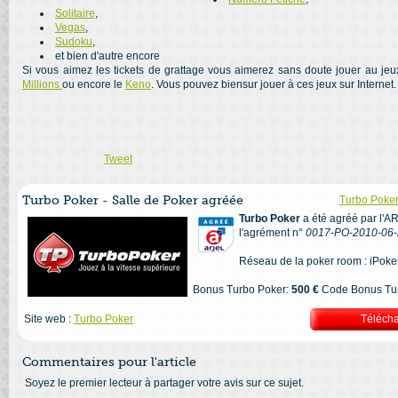
Solitaire
,
Vegas
,
Sudoku
,
et bien d'autre encore
Si vous aimez les tickets de grattage vous aimerez sans doute jouer au jeu
Millions
ou encore le
Keno
. Vous pouvez biensur jouer à ces jeux sur Internet.
Tweet
Turbo Poker - Salle de Poker agréée
Turbo Poker 
Turbo Poker
a été agréé par l'A
l'agrément n°
0017-PO-2010-06-
Réseau de la poker room : iPoke
Bonus Turbo Poker:
500 €
Code Bonus Tur
Site web :
Turbo Poker
Télécha
Commentaires pour l'article
Soyez le premier lecteur à partager votre avis sur ce sujet.