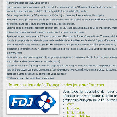
*Pour bénéficier des 20€, vous devez :
Faire une inscription principale sur le site fdj.fr conformément au "Règlement général des jeux de La
Internet et par téléphone mobile" entre le 5 juillet et le 15 juillet 2012 inclus.
Faire une prise de jeu de 5€ minimum sur l’offre fdj.fr, dans les 7 jours suivant l’inscription
Renvoyer une copie de votre justificatif d'identité en cours de validité et de votre RIB/IBAN conforme
inscription, dans les 7 jours suivant la date de votre inscription.
Saisir le code confidentiel reçu par courrier dans les 20 jours suivant la date de votre inscription. Atte
envoyé après vérification des pièces reçues par La Française des Jeux.
Après traitement, un bonus de 20 euros vous sera offert sous la forme d’un crédit de 20 euros crédi
1 mois à compter de la saisie de votre code confidentiel et à utiliser sur le site fdj.fr pour effectuer 
jeux mentionnés dans votre compte FDJ®, rubrique « mes porte-monnaie et e-crédit promotionnel », 
attribution conformément au « Règlement général des jeux de la Française Des Jeux accessible par in
sur www.fdj.fr
Cette offre est réservée uniquement aux personnes majeures, nouveaux clients FDJ® et n’est valabl
nom, prénom, date de naissance, et code postal).
**Montant minimum à partager entre les gagnants du 1er rang ou en cas d’absence de gagnants au 1e
rang inférieur ayant au moins un gagnant. Voir règlement. Pour connaître le montant exact du jackpot
adresser à votre détaillant ou connectez-vous sur fdj.fr
*** Sous réserve d’acceptation de votre part
Jouer aux jeux de la Française des jeux sur Internet
Vous avez la possibilité de jouer
déplacer chez votre buraliste et ce g
gratter plusieurs jeux de la FdJ sur vo
Astro
,
Morpion
,
Millionnaire
,
Numéro Fétiche
,