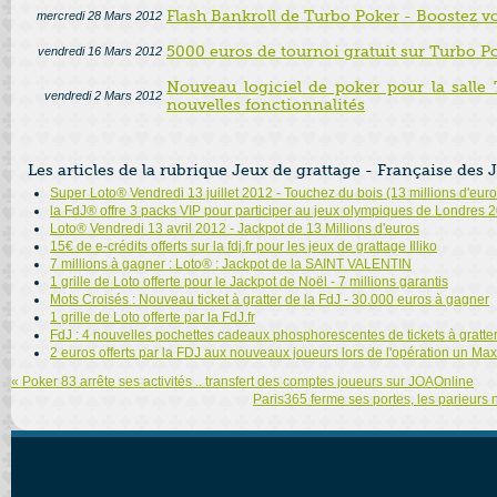
Flash Bankroll de Turbo Poker - Boostez vo
mercredi 28 Mars 2012
5000 euros de tournoi gratuit sur Turbo P
vendredi 16 Mars 2012
Nouveau logiciel de poker pour la salle 
vendredi 2 Mars 2012
nouvelles fonctionnalités
Les articles de la rubrique Jeux de grattage - Française des 
Super Loto® Vendredi 13 juillet 2012 - Touchez du bois (13 millions d'euro
la FdJ® offre 3 packs VIP pour participer au jeux olympiques de Londres 
Loto® Vendredi 13 avril 2012 - Jackpot de 13 Millions d'euros
15€ de e-crédits offerts sur la fdj.fr pour les jeux de grattage Illiko
7 millions à gagner : Loto® : Jackpot de la SAINT VALENTIN
1 grille de Loto offerte pour le Jackpot de Noël - 7 millions garantis
Mots Croisés : Nouveau ticket à gratter de la FdJ - 30.000 euros à gagner
1 grille de Loto offerte par la FdJ.fr
FdJ : 4 nouvelles pochettes cadeaux phosphorescentes de tickets à gratte
2 euros offerts par la FDJ aux nouveaux joueurs lors de l'opération un M
« Poker 83 arrête ses activités .. transfert des comptes joueurs sur JOAOnline
Paris365 ferme ses portes, les parieurs 