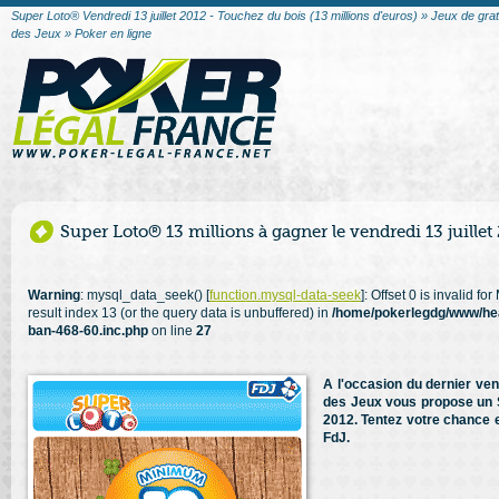
Super Loto® Vendredi 13 juillet 2012 - Touchez du bois (13 millions d'euros) » Jeux de gra
des Jeux » Poker en ligne
Super Loto® 13 millions à gagner le vendredi 13 juillet
Warning
: mysql_data_seek() [
function.mysql-data-seek
]: Offset 0 is invalid f
result index 13 (or the query data is unbuffered) in
/home/pokerlegdg/www/he
ban-468-60.inc.php
on line
27
A l'occasion du dernier ven
des Jeux vous propose un Su
2012. Tentez votre chance en
FdJ.