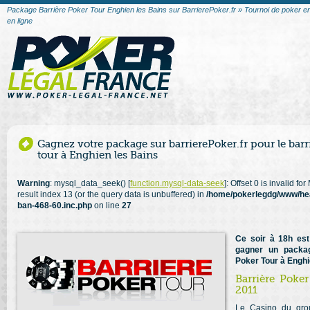
Package Barrière Poker Tour Enghien les Bains sur BarrierePoker.fr » Tournoi de poker en
en ligne
Gagnez votre package sur barrierePoker.fr pour le barr
tour à Enghien les Bains
Warning
: mysql_data_seek() [
function.mysql-data-seek
]: Offset 0 is invalid f
result index 13 (or the query data is unbuffered) in
/home/pokerlegdg/www/he
ban-468-60.inc.php
on line
27
Ce soir à 18h est
gagner un packag
Poker Tour à Enghi
Barrière Poke
2011
Le Casino du grou