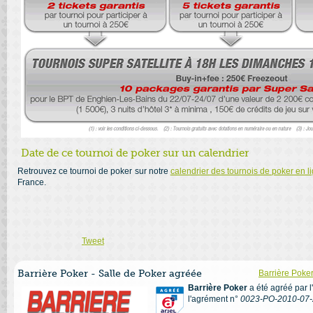
Date de ce tournoi de poker sur un calendrier
Retrouvez ce tournoi de poker sur notre
calendrier des tournois de poker en l
France.
Tweet
Barrière Poker - Salle de Poker agréée
Barrière Poker 
Barrière Poker
a été agréé par 
l'agrément n°
0023-PO-2010-07-