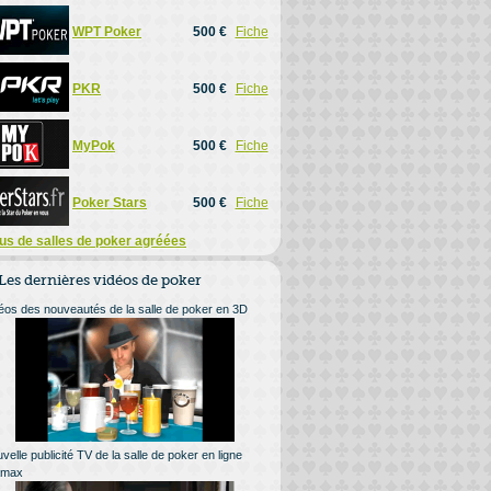
WPT Poker
500 €
Fiche
PKR
500 €
Fiche
MyPok
500 €
Fiche
Poker Stars
500 €
Fiche
lus de salles de poker agréées
Les dernières vidéos de poker
éos des nouveautés de la salle de poker en 3D
velle publicité TV de la salle de poker en ligne
amax