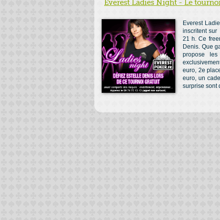
Everest Ladies Night - Le tournoi
Everest Ladie
inscritent su
21 h. Ce free
Denis. Que ga
propose les
exclusivement
euro, 2e place
euro, un cade
surprise sont