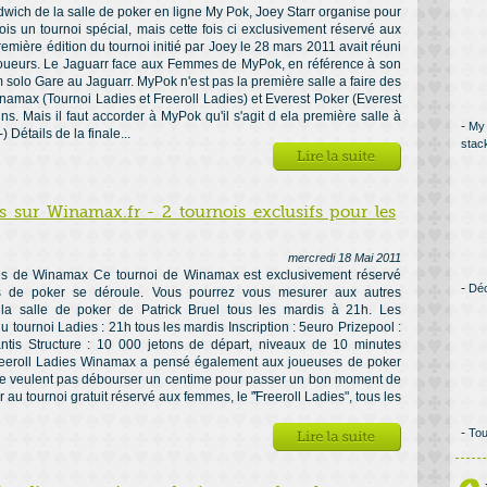
ich de la salle de poker en ligne My Pok, Joey Starr organise pour
ois un tournoi spécial, mais cette fois ci exclusivement réservé aux
mière édition du tournoi initié par Joey le 28 mars 2011 avait réuni
joueurs. Le Jaguarr face aux Femmes de MyPok, en référence à son
 solo Gare au Jaguarr. MyPok n'est pas la première salle a faire des
namax (Tournoi Ladies et Freeroll Ladies) et Everest Poker (Everest
s. Mais il faut accorder à MyPok qu'il s'agit d ela première salle à
-
My 
Détails de la finale...
stac
s sur Winamax.fr - 2 tournois exclusifs pour les
mercredi 18 Mai 2011
es de Winamax Ce tournoi de Winamax est exclusivement réservé
-
Déc
s de poker se déroule. Vous pourrez vous mesurer aux autres
la salle de poker de Patrick Bruel tous les mardis à 21h. Les
u tournoi Ladies : 21h tous les mardis Inscription : 5euro Prizepool :
ntis Structure : 10 000 jetons de départ, niveaux de 10 minutes
eeroll Ladies Winamax a pensé également aux joueuses de poker
ne veulent pas débourser un centime pour passer un bon moment de
r au tournoi gratuit réservé aux femmes, le "̏Freeroll Ladies", tous les
-
Tou