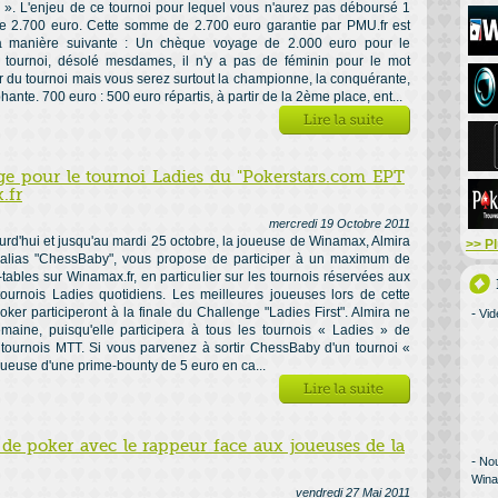
». L'enjeu de ce tournoi pour lequel vous n'aurez pas déboursé 1
de 2.700 euro. Cette somme de 2.700 euro garantie par PMU.fr est
la manière suivante : Un chèque voyage de 2.000 euro pour le
 tournoi, désolé mesdames, il n'y a pas de féminin pour le mot
r du tournoi mais vous serez surtout la championne, la conquérante,
hante. 700 euro : 500 euro répartis, à partir de la 2ème place, ent...
age pour le tournoi Ladies du "Pokerstars.com EPT
.fr
mercredi 19 Octobre 2011
ourd'hui et jusqu'au mardi 25 octobre, la joueuse de Winamax, Almira
>> P
 alias "ChessBaby", vous propose de participer à un maximum de
-tables sur Winamax.fr, en particulier sur les tournois réservées aux
ournois Ladies quotidiens. Les meilleures joueuses lors de cette
ker participeront à la finale du Challenge "Ladies First". Almira ne
-
Vid
emaine, puisqu'elle participera à tous les tournois « Ladies » de
 tournois MTT. Si vous parvenez à sortir ChessBaby d'un tournoi «
ueuse d'une prime-bounty de 5 euro en ca...
e poker avec le rappeur face aux joueuses de la
-
Nou
Win
vendredi 27 Mai 2011