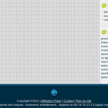
-
ARJ
-
Jeu
-
Loi
pronos
Poker
evere
ever
www.b
en lig
marc
poker
evere
sporti
poker
Copyright ©2011 |
Affiliation Poker
|
Contact
|
Plan du site
porte des risques : isolement, endettement... Appelez le 09-74-75-13-13 (appel non