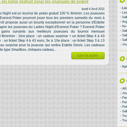
 en ligne gratuit pour les joueuses de poker
-
Lis
lundi 4 Avril 2011
-
Lis
s Night est un tournoi de poker gratuit 100 % féminin. Les joueuses
-
Sal
r Everest Poker pourront jouer tous les premiers samedis du mois à
-
Arg
roll propose aussi un bounty exceptionnel en la personne d'Estelle
-
No 
gne les joueuses du Ladies Night d'Everest Poker ? Everest Poker
-
Sal
 gains suivants aux meilleurs joueuses du tournoi mensuel
-
Sal
 fémninin : 1ère place : un cadeau surprise + un ticket Step 4 à 43
-
Sal
 : un ticket Step 4 à 43 euro, 3e à 10e place : un ticket Step 3 à 13
-
Jou
au surprise pour la joueuse qui sortira Estelle Denis. Les cadeaux
 de type Smartbox, chèques-cadeau...
- Ag
-
ARJ
-
Jeu
-
Pac
-
Par
-
Pok
-
Sal
-
Tou
-
Tou