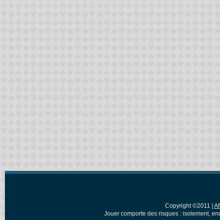
Copyright ©2011 |
Af
Jouer comporte des risques : isolement, en