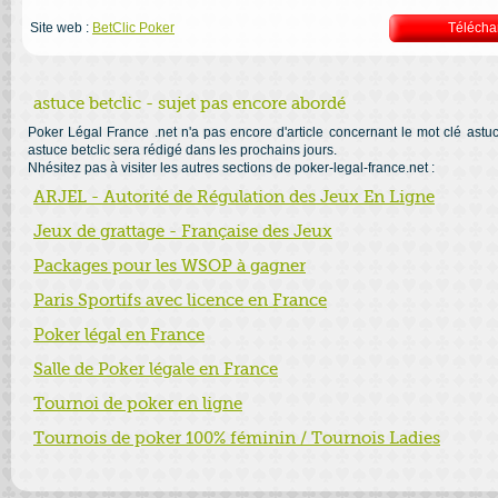
Site web :
BetClic Poker
Télécha
astuce betclic - sujet pas encore abordé
Poker Légal France .net n'a pas encore d'article concernant le mot clé astuce
astuce betclic sera rédigé dans les prochains jours.
Nhésitez pas à visiter les autres sections de poker-legal-france.net :
ARJEL - Autorité de Régulation des Jeux En Ligne
Jeux de grattage - Française des Jeux
Packages pour les WSOP à gagner
Paris Sportifs avec licence en France
Poker légal en France
Salle de Poker légale en France
Tournoi de poker en ligne
Tournois de poker 100% féminin / Tournois Ladies