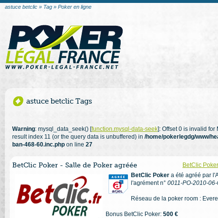
astuce betclic » Tag » Poker en ligne
astuce betclic Tags
Warning
: mysql_data_seek() [
function.mysql-data-seek
]: Offset 0 is invalid f
result index 11 (or the query data is unbuffered) in
/home/pokerlegdg/www/he
ban-468-60.inc.php
on line
27
BetClic Poker - Salle de Poker agréée
BetClic Poker 
BetClic Poker
a été agréé par l
l'agrément n°
0011-PO-2010-06-
Réseau de la poker room : Evere
Bonus BetClic Poker:
500 €