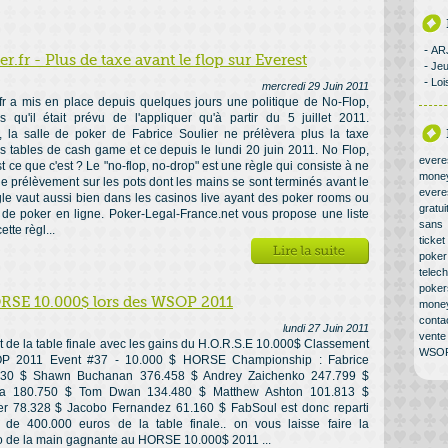
-
ARJ
fr - Plus de taxe avant le flop sur Everest
-
Jeu
-
Loi
mercredi 29 Juin 2011
fr a mis en place depuis quelques jours une politique de No-Flop,
 qu'il était prévu de l'appliquer qu'à partir du 5 juillet 2011.
, la salle de poker de Fabrice Soulier ne prélèvera plus la taxe
es tables de cash game et ce depuis le lundi 20 juin 2011. No Flop,
ever
 ce que c'est ? Le "no-flop, no-drop" est une règle qui consiste à ne
mone
e prélèvement sur les pots dont les mains se sont terminés avant le
evere
ègle vaut aussi bien dans les casinos live ayant des poker rooms ou
gratu
s de poker en ligne. Poker-Legal-France.net vous propose une liste
sans 
tte règl...
ticke
poker
telec
poker
RSE 10.000$ lors des WSOP 2011
mone
conta
lundi 27 Juin 2011
vente
 de la table finale avec les gains du H.O.R.S.E 10.000$ Classement
WSOP
OP 2011 Event #37 - 10.000 $ HORSE Championship : Fabrice
.130 $ Shawn Buchanan 376.458 $ Andrey Zaichenko 247.799 $
na 180.750 $ Tom Dwan 134.480 $ Matthew Ashton 101.813 $
er 78.328 $ Jacobo Fernandez 61.160 $ FabSoul est donc reparti
 de 400.000 euros de la table finale.. on vous laisse faire la
idéo de la main gagnante au HORSE 10.000$ 2011 ...