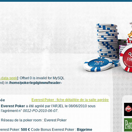
l-data-seek
]: Offset 0 is invalid for MySQL
ed) in
/home/pokerlegdg/www/header-
éée
Everest Poker : fiche détaillée de la salle agréée
Everest Poker
a été agréé par l'ARJEL le 08/06/2010 sous
l'agrément n°
0012-PO-2010-06-07
.
Réseau de la poker room : Everest Poker
erest Poker:
500 €
Code Bonus Everest Poker :
Bigprime