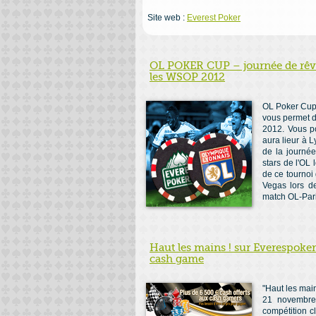
Site web :
Everest Poker
OL POKER CUP – journée de rêve
les WSOP 2012
OL Poker Cup 
vous permet d'
2012. Vous po
aura lieur à 
de la journée
stars de l'OL
de ce tournoi
Vegas lors d
match OL-Paris
Haut les mains ! sur Everespoker.
cash game
"Haut les mai
21 novembre
compétition c