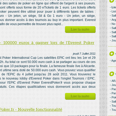
é des salles de poker en ligne qui offrent de l'argent à ses joueurs.
-
ont offerts sous forme de 20 eTickets de 1 euro. Les tickets offerts
Lis
-
oker peuvent être utilisé pour jouer à différents types de tables :
Lis
-
uro - Un jeton, un siège, Sit & Go 1 euro - Un jeton, un siège,
Sal
-
vous donner accès à des tournois au buy in plus important. Everest
Arg
-
fin de vous permettre de trouver plus rapid...
No 
-
Sal
-
Sal
-
Sal
-
Jou
- 100000 euros à gagner lors de l'Everest Poker
jeudi 7 Juillet 2011
t Poker International Cup Les satellites EPIC ont lieu les 1er et 29
- Ag
2h. Au total ce sont 50.000 euro cash à se partager au cours de ces
insi que 10 packages pour la finale. La fameuse finale live à Alicante.
 ultime sera doté de 50.000 euro cash. Vous pouvez vous qualifier
e de l'EPIC du 4 juillet jusqu'au 28 août 2011. Vous trouverez le
s le nouveau lobby d'Everest Poker dans l'onglet Tournois / EPIC.
-
ARJ
 pour l'EPIC d'Everest Poker EverestPoker.fr vous propose chaque
-
Jeu
ratuits. Ces étapes qualifciatives vous donneront accès aux deux
-
Pac
-
Par
-
Pok
-
Sal
-
Tou
Poker.fr - Nouvelle fonctionnalité
-
Tou