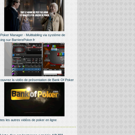
Poker Manager - Multitabling via système de
king sur BarrierePoker.fr
ouvrez la vidéo de présentation de Bank Of Poker
tes les autres vidéos de poker en ligne