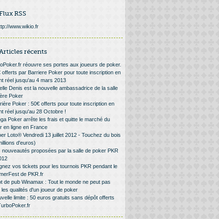
Flux RSS
Articles récents
oPoker.fr réouvre ses portes aux joueurs de poker.
 offerts par Barriere Poker pour toute inscription en
nt réel jusqu'au 4 mars 2013
elle Denis est la nouvelle ambassadrice de la salle
ière Poker
rière Poker : 50€ offerts pour toute inscription en
nt réel jusqu'au 28 Octobre !
ga Poker arrête les frais et quitte le marché du
r en ligne en France
er Loto® Vendredi 13 juillet 2012 - Touchez du bois
illions d'euros)
 nouveautés proposées par la salle de poker PKR
012
nez vos tickets pour les tournois PKR pendant le
erFest de PKR.fr
t de pub Winamax : Tout le monde ne peut pas
 les qualités d'un joueur de poker
velle limite : 50 euros gratuits sans dépôt offerts
TurboPoker.fr