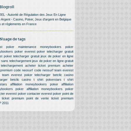
Blogroll
EL - Autorité de Régulation des Jeux En Ligne
 Argent - Casino, Poker, Jeux d'argent en Belgique
s et règlements en France
Nuage de tags
est poker maintenance
moneybookers poker
ybookers poker
everest poker telecharger gratuit
st poker telecharger gratuit
jeux de poker en ligne
it sans telechargement
jeux de poker en ligne gratuit
telechargement
acheter ticket premium
acheter
t premium
code neosurf
code neosurf
team everest
team everest poker
telecharger betclic casino
harger betclic casino
t shirt pokerstars
t shirt
stars
affiliation moneybookers poker
affiliation
ybookers poker
affiliation moneybookers poker
cter everest poker
contacter everest poker
point de
 ticket premium
point de vente ticket premium
 2011