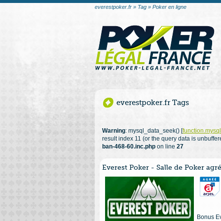
everestpoker.fr » Tag » Poker en ligne
everestpoker.fr Tags
Warning
: mysql_data_seek() [
function.mysq
result index 11 (or the query data is unbuffer
ban-468-60.inc.php
on line
27
Everest Poker - Salle de Poker agr
Bonus Ev