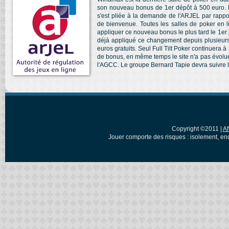
son nouveau bonus de 1er dépôt à 500 euro. L
s'est pliée à la demande de l'ARJEL par rap
de bienvenue. Toutes les salles de poker en 
appliquer ce nouveau bonus le plus tard le 1er
déjà appliqué ce changement depuis plusieurs
euros gratuits. Seul Full Tilt Poker continuera 
de bonus, en même temps le site n'a pas évolué 
l'AGCC. Le groupe Bernard Tapie devra suivre 
Copyright ©2011 |
Af
Jouer comporte des risques : isolement, en