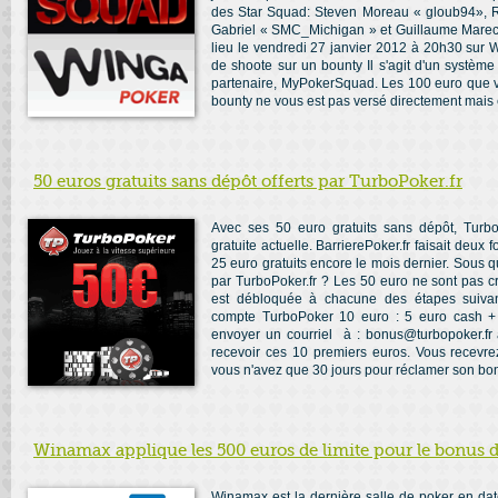
des Star Squad: Steven Moreau « gloub94», 
Gabriel « SMC_Michigan » et Guillaume Marec
lieu le vendredi 27 janvier 2012 à 20h30 sur 
de shoote sur un bounty Il s'agit d'un système p
partenaire, MyPokerSquad. Les 100 euro que v
bounty ne vous est pas versé directement mais e
50 euros gratuits sans dépôt offerts par TurboPoker.fr
Avec ses 50 euro gratuits sans dépôt, Turbo
gratuite actuelle. BarrierePoker.fr faisait deux
25 euro gratuits encore le mois dernier. Sous qu
par TurboPoker.fr ? Les 50 euro ne sont pas 
est débloquée à chacune des étapes suivan
compte TurboPoker 10 euro : 5 euro cash +
envoyer un courriel à : bonus@turbopoker.f
recevoir ces 10 premiers euros. Vous recevre
vous n'avez que 30 jours pour réclamer son bon
Winamax applique les 500 euros de limite pour le bonus 
Winamax est la dernière salle de poker en da