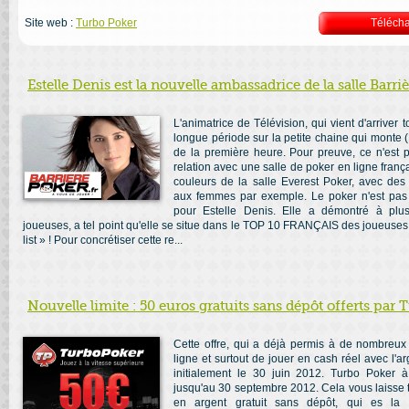
Site web :
Turbo Poker
Télécha
Estelle Denis est la nouvelle ambassadrice de la salle Barri
L'animatrice de Télévision, qui vient d'arrive
longue période sur la petite chaine qui monte
de la première heure. Pour preuve, ce n'est p
relation avec une salle de poker en ligne frança
couleurs de la salle Everest Poker, avec des
aux femmes par exemple. Le poker n'est pas
pour Estelle Denis. Elle a démontré à plus
joueuses, a tel point qu'elle se situe dans le TOP 10 FRANÇAIS des joueuses
list » ! Pour concrétiser cette re...
Nouvelle limite : 50 euros gratuits sans dépôt offerts par 
Cette offre, qui a déjà permis à de nombreux
ligne et surtout de jouer en cash réel avec l'ar
initialement le 30 juin 2012. Turbo Poker à
jusqu'au 30 septembre 2012. Cela vous laisse tou
en argent gratuit sans dépôt, qui es la