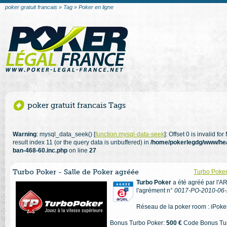
poker gratuit francais » Tag » Poker en ligne
poker gratuit francais Tags
Warning
: mysql_data_seek() [
function.mysql-data-seek
]: Offset 0 is invalid f
result index 11 (or the query data is unbuffered) in
/home/pokerlegdg/www/he
ban-468-60.inc.php
on line
27
Turbo Poker - Salle de Poker agréée
Turbo Poker 
Turbo Poker
a été agréé par l'A
l'agrément n°
0017-PO-2010-06-
Réseau de la poker room : iPoke
Bonus Turbo Poker:
500 €
Code Bonus Tur