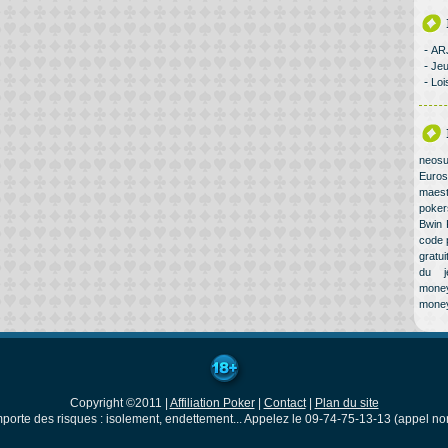
-
ARJ
-
Jeu
-
Loi
neosu
Eurosp
maes
poker
Bwin P
code 
gratui
du j
mone
mone
Copyright ©2011 |
Affiliation Poker
|
Contact
|
Plan du site
porte des risques : isolement, endettement... Appelez le 09-74-75-13-13 (appel non