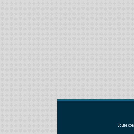
Jouer com