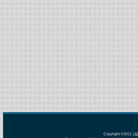
Copyright ©2011 |
Af