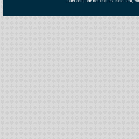
Jouer comporte des risques : isolement, en