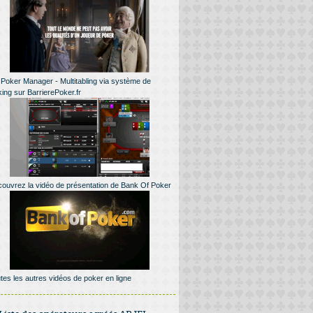
Poker Manager - Multitabling via système de
king sur BarrierePoker.fr
ouvrez la vidéo de présentation de Bank Of Poker
tes les autres vidéos de poker en ligne