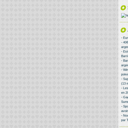
-
Eur
-
40€
arge
-
Est
Barr
-
Bar
arge
-
Win
poke
-
Sup
(13 m
-
Les
en 2
-
Gag
Summ
-
Spo
avoir
-
Nou
par 