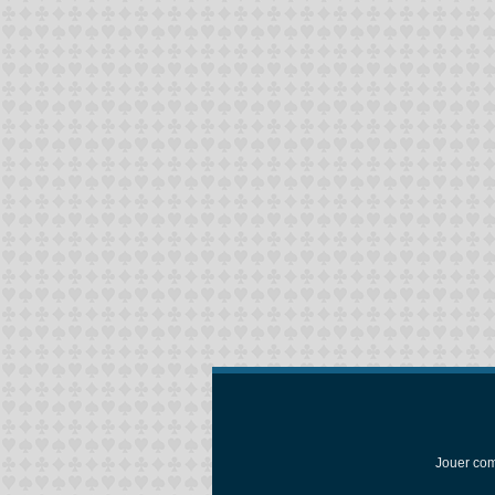
Jouer com