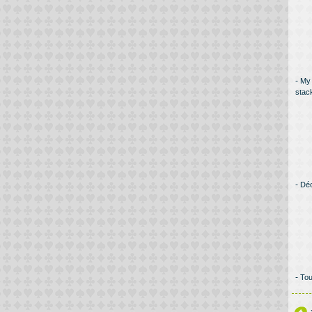
-
My 
stac
-
Déc
-
Tou