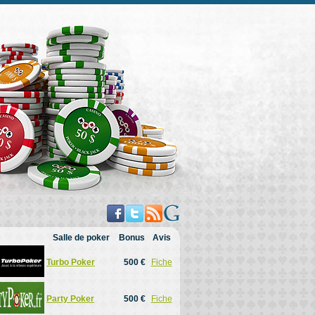
Salle de poker
Bonus
Avis
Turbo Poker
500 €
Fiche
Party Poker
500 €
Fiche