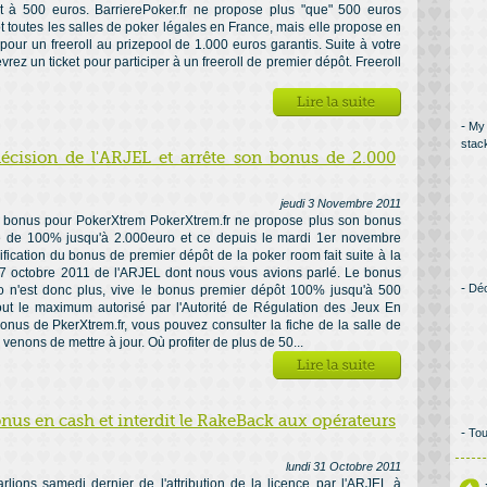
t à 500 euros. BarrierePoker.fr ne propose plus "que" 500 euros
 toutes les salles de poker légales en France, mais elle propose en
 pour un freeroll au prizepool de 1.000 euros garantis. Suite à votre
vrez un ticket pour participer à un freeroll de premier dépôt. Freeroll
-
My 
stac
écision de l'ARJEL et arrête son bonus de 2.000
jeudi 3 Novembre 2011
 bonus pour PokerXtrem PokerXtrem.fr ne propose plus son bonus
 de 100% jusqu'à 2.000euro et ce depuis le mardi 1er novembre
fication du bonus de premier dépôt de la poker room fait suite à la
27 octobre 2011 de l'ARJEL dont nous vous avions parlé. Le bonus
-
Déc
o n'est donc plus, vive le bonus premier dépôt 100% jusqu'à 500
rtout le maximum autorisé par l'Autorité de Régulation des Jeux En
onus de PkerXtrem.fr, vous pouvez consulter la fiche de la salle de
enons de mettre à jour. Où profiter de plus de 50...
onus en cash et interdit le RakeBack aux opérateurs
-
Tou
lundi 31 Octobre 2011
lions samedi dernier de l'attribution de la licence par l'ARJEL à