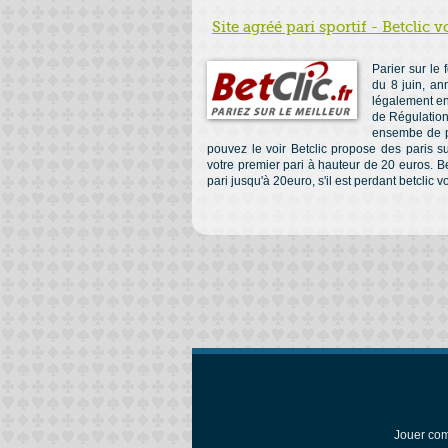
Site agréé pari sportif - Betclic 
Parier sur le
du 8 juin, an
légalement en
de Régulation
ensembe de p
pouvez le voir Betclic propose des paris 
votre premier pari à hauteur de 20 euros. Be
pari jusqu'à 20euro, s'il est perdant betclic 
Jouer com