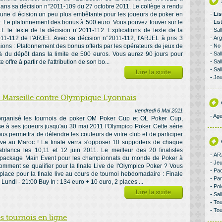
dans sa décision n°2011-109 du 27 octobre 2011. Le collège a rendu
-
une d écision un peu plus embêtante pour les joueurs de poker en
Lis
-
s : Le plafonnement des bonus à 500 euro. Vous pouvez touver sur le
Lis
-
EL le texte de la décision n°2011-112. Explications de texte de la
Sal
-
011-112 de l'ARJEL Avec sa décision n°2011-112, l'ARJEL à pris 3
Arg
-
ions : Plafonnement des bonus offerts par les opérateurs de jeux de
No 
-
% du dépôt dans la limite de 500 euros. Vous aurez 90 jours pour
Sal
-
te offre à partir de l'attribution de son bo...
Sal
-
Sal
-
Jou
Marseille contre Olympique Lyonnais
vendredi 6 Mai 2011
- Ag
organisé les tournois de poker OM Poker Cup et OL Poker Cup,
se à ses joueurs jusqu'au 30 mai 2011 l'Olympico Poker. Cette série
us permettra de défendre les couleurs de votre club et de participer
ive au Maroc ! La finale verra s'opposer 10 supporters de chaque
ablanca les 10,11 et 12 juin 2011. Le meilleur des 20 finalistes
-
ARJ
 package Main Event pour les championnats du monde de Poker à
-
Jeu
mment se qualifier pour la finale Live de l'Olympico Poker ? Vous
-
Pac
place pour la finale live au cours de tournoi hebdomadaire : Finale
-
Par
Lundi - 21:00 Buy In : 134 euro + 10 euro, 2 places ...
-
Pok
-
Sal
-
Tou
-
Tou
es tournois en ligne