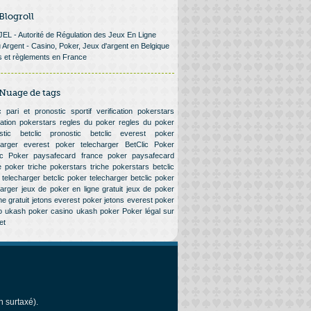
Blogroll
EL - Autorité de Régulation des Jeux En Ligne
 Argent - Casino, Poker, Jeux d'argent en Belgique
s et règlements en France
Nuage de tags
ic pari et pronostic sportif
verification pokerstars
cation pokerstars
regles du poker
regles du poker
stic betclic
pronostic betclic
everest poker
harger
everest poker telecharger
BetClic Poker
ic Poker
paysafecard france poker
paysafecard
e poker
triche pokerstars
triche pokerstars
betclic
 telecharger
betclic poker telecharger
betclic poker
harger
jeux de poker en ligne gratuit
jeux de poker
ne gratuit
jetons everest poker
jetons everest poker
o ukash poker
casino ukash poker
Poker légal sur
et
 surtaxé).