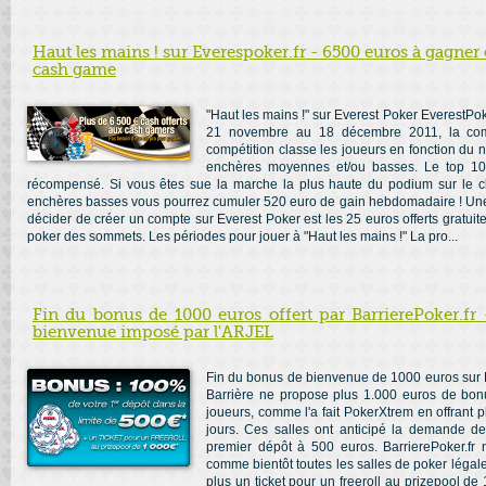
Haut les mains ! sur Everespoker.fr - 6500 euros à gagner e
cash game
"Haut les mains !" sur Everest Poker EverestPo
21 novembre au 18 décembre 2011, la comp
compétition classe les joueurs en fonction d
enchères moyennes et/ou basses. Le top 10
récompensé. Si vous êtes sue la marche la plus haute du podium sur le 
enchères basses vous pourrez cumuler 520 euro de gain hebdomadaire ! Une
décider de créer un compte sur Everest Poker est les 25 euros offerts gratuit
poker des sommets. Les périodes pour jouer à "Haut les mains !" La pro...
Fin du bonus de 1000 euros offert par BarrierePoker.fr
bienvenue imposé par l'ARJEL
Fin du bonus de bienvenue de 1000 euros sur B
Barrière ne propose plus 1.000 euros de bo
joueurs, comme l'a fait PokerXtrem en offrant 
jours. Ces salles ont anticipé la demande de
premier dépôt à 500 euros. BarrierePoker.fr
comme bientôt toutes les salles de poker légal
plus un ticket pour un freeroll au prizepool de 