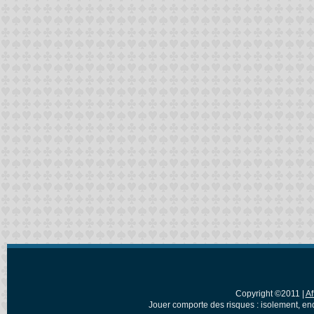
Copyright ©2011 |
Af
Jouer comporte des risques : isolement, en