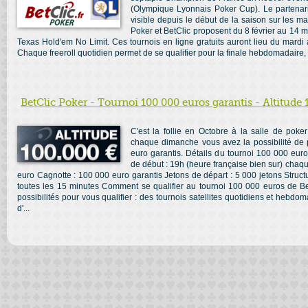
(Olympique Lyonnais Poker Cup). Le partenaria
visible depuis le début de la saison sur les ma
Poker et BetClic proposent du 8 février au 14 m
Texas Hold'em No Limit. Ces tournois en ligne gratuits auront lieu du mar
Chaque freeroll quotidien permet de se qualifier pour la finale hebdomadaire, 
BetClic Poker - Tournoi 100 000 euros garantis - Altitude
C'est la follie en Octobre à la salle de poker
chaque dimanche vous avez la possibilité de 
euro garantis. Détails du tournoi 100 000 eur
de début : 19h (heure française bien sur) chaq
euro Cagnotte : 100 000 euro garantis Jetons de départ : 5 000 jetons Structu
toutes les 15 minutes Comment se qualifier au tournoi 100 000 euros de Be
possibilités pour vous qualifier : des tournois satellites quotidiens et hebdo
d'...