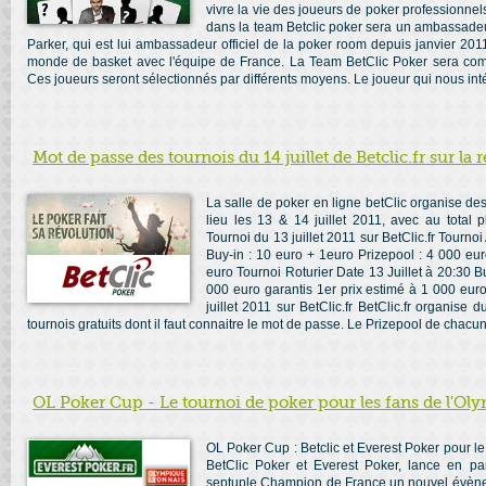
vivre la vie des joueurs de poker professionnel
dans la team Betclic poker sera un ambassade
Parker, qui est lui ambassadeur officiel de la poker room depuis janvier 20
monde de basket avec l'équipe de France. La Team BetClic Poker sera com
Ces joueurs seront sélectionnés par différents moyens. Le joueur qui nous inté
Mot de passe des tournois du 14 juillet de Betclic.fr sur la 
La salle de poker en ligne betClic organise de
lieu les 13 & 14 juillet 2011, avec au total 
Tournoi du 13 juillet 2011 sur BetClic.fr Tournoi
Buy-in : 10 euro + 1euro Prizepool : 4 000 eur
euro Tournoi Roturier Date 13 Juillet à 20:30 Bu
000 euro garantis 1er prix estimé à 1 000 eur
juillet 2011 sur BetClic.fr BetClic.fr organise
tournois gratuits dont il faut connaitre le mot de passe. Le Prizepool de chacun.
OL Poker Cup - Le tournoi de poker pour les fans de l'O
OL Poker Cup : Betclic et Everest Poker pour l
BetClic Poker et Everest Poker, lance en par
septuple Champion de France un nouvel évène