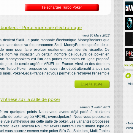
Télécharger Turbo Poker
ybookers - Porte monnaie électronique
mardi 20 Mars 2012
 devient Skrill Le porte monnaie électronique MoneyBookers que
ez sans doute va être rennomée Skrill. MoneyBookers profite de ce
e nom pour faire évoluer également son identité visuelle. Ce
de nom va impacter un certain nombre de joueurs de poker en
que Moneybookers est l'un des portes monnaies en ligne proposé
s de jeux de cercle argéées ARJEL en France. Ainsi un des derniers
>> P
avoir Turbo Poker, propose ce moyen de dépôt alternatif à tous ses
s mois. Poker-Legal-france.net vous permet de retrouver l'ensemble
-
Vid
synthèse sur la salle de poker
samedi 3 Juillet 2010
.fr en quelques points Nous vous avons déjà parlé à plusieurs
 salle de poker agréé ARJEL, everestpoker.fr. Nous vous proposons
ne vue synthétique sur cette salle de poker. Les variantes proposées
-
Nou
Everest Texas Hold'em No Limit Texas Hold'em Limit Omaha Type de
Win
uel vous pourrez exercer votre poker Sit'n Go, Satellites, Multi-Tables