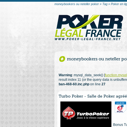
moneybookers ou neteller poker » Tag » Poker en li
moneybookers ou neteller po
Warning
: mysql_data_seek() [
function.mysq
result index 11 (or the query data is unbuffer
ban-468-60.inc.php
on line
27
Turbo Poker - Salle de Poker agré
Bonus T