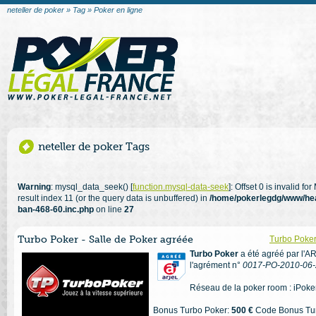
neteller de poker » Tag » Poker en ligne
neteller de poker Tags
Warning
: mysql_data_seek() [
function.mysql-data-seek
]: Offset 0 is invalid f
result index 11 (or the query data is unbuffered) in
/home/pokerlegdg/www/he
ban-468-60.inc.php
on line
27
Turbo Poker - Salle de Poker agréée
Turbo Poker 
Turbo Poker
a été agréé par l'A
l'agrément n°
0017-PO-2010-06-
Réseau de la poker room : iPoke
Bonus Turbo Poker:
500 €
Code Bonus Tur