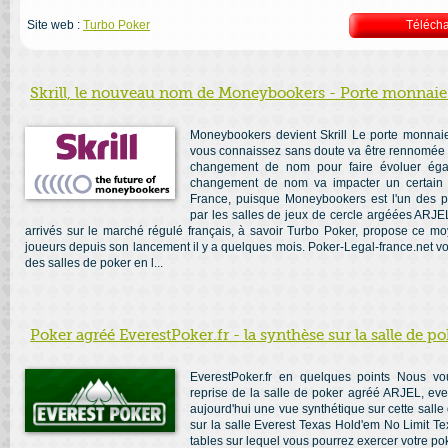
Site web :
Turbo Poker
Télécha
Skrill, le nouveau nom de Moneybookers - Porte monnaie
Moneybookers devient Skrill Le porte monna
vous connaissez sans doute va être rennomée S
changement de nom pour faire évoluer égal
changement de nom va impacter un certain
France, puisque Moneybookers est l'un des 
par les salles de jeux de cercle argéées ARJE
arrivés sur le marché régulé français, à savoir Turbo Poker, propose ce mo
joueurs depuis son lancement il y a quelques mois. Poker-Legal-france.net v
des salles de poker en l...
Poker agréé EverestPoker.fr - la synthèse sur la salle de p
EverestPoker.fr en quelques points Nous vo
reprise de la salle de poker agréé ARJEL, eve
aujourd'hui une vue synthétique sur cette sall
sur la salle Everest Texas Hold'em No Limit 
tables sur lequel vous pourrez exercer votre poke