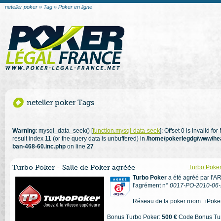
neteller poker » Tag » Poker en ligne
neteller poker Tags
Warning
: mysql_data_seek() [
function.mysql-data-seek
]: Offset 0 is invalid f
result index 11 (or the query data is unbuffered) in
/home/pokerlegdg/www/he
ban-468-60.inc.php
on line
27
Turbo Poker - Salle de Poker agréée
Turbo Poker 
Turbo Poker
a été agréé par l'A
l'agrément n°
0017-PO-2010-06-
Réseau de la poker room : iPoke
Bonus Turbo Poker:
500 €
Code Bonus Tur