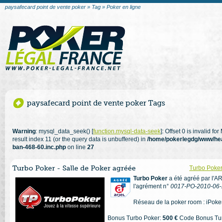
paysafecard point de vente poker » Tag » Poker en ligne
paysafecard point de vente poker Tags
Warning
: mysql_data_seek() [
function.mysql-data-seek
]: Offset 0 is invalid f
result index 11 (or the query data is unbuffered) in
/home/pokerlegdg/www/he
ban-468-60.inc.php
on line
27
Turbo Poker - Salle de Poker agréée
Turbo Poker 
Turbo Poker
a été agréé par l'A
l'agrément n°
0017-PO-2010-06-
Réseau de la poker room : iPoke
Bonus Turbo Poker:
500 €
Code Bonus Tur