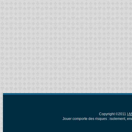
Copyright ©2011 |
Af
Jouer comporte des risques : isolement, en