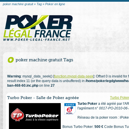
poker machine gratuit » Tag » Poker en ligne
poker machine gratuit Tags
Warning
: mysql_data_seek() [
function.mysql-data-seek
]: Offset 0 is invalid f
result index 11 (or the query data is unbuffered) in
/home/pokerlegdg/www/he
ban-468-60.inc.php
on line
27
Turbo Poker - Salle de Poker agréée
Turbo Poker 
Turbo Poker
a été agréé par l'A
l'agrément n°
0017-PO-2010-06-
Réseau de la poker room : iPoke
Bonus Turbo Poker:
500 €
Code Bonus Tur