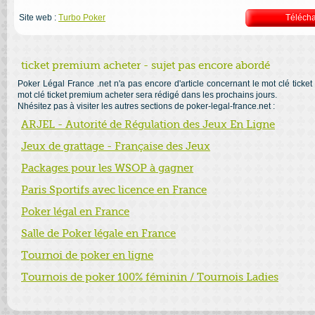
Site web :
Turbo Poker
Télécha
ticket premium acheter - sujet pas encore abordé
Poker Légal France .net n'a pas encore d'article concernant le mot clé ticket
mot clé ticket premium acheter sera rédigé dans les prochains jours.
Nhésitez pas à visiter les autres sections de poker-legal-france.net :
ARJEL - Autorité de Régulation des Jeux En Ligne
Jeux de grattage - Française des Jeux
Packages pour les WSOP à gagner
Paris Sportifs avec licence en France
Poker légal en France
Salle de Poker légale en France
Tournoi de poker en ligne
Tournois de poker 100% féminin / Tournois Ladies