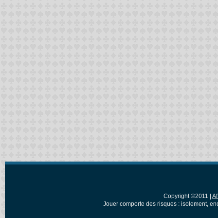
Copyright ©2011 |
Af
Jouer comporte des risques : isolement, en