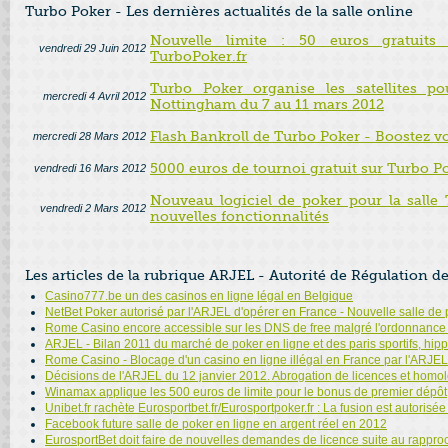
Turbo Poker - Les dernières actualités de la salle online
Nouvelle limite : 50 euros gratuits
vendredi 29 Juin 2012
TurboPoker.fr
Turbo Poker organise les satellites p
mercredi 4 Avril 2012
Nottingham du 7 au 11 mars 2012
Flash Bankroll de Turbo Poker - Boostez vo
mercredi 28 Mars 2012
5000 euros de tournoi gratuit sur Turbo P
vendredi 16 Mars 2012
Nouveau logiciel de poker pour la salle 
vendredi 2 Mars 2012
nouvelles fonctionnalités
Les articles de la rubrique ARJEL - Autorité de Régulation d
Casino777.be un des casinos en ligne légal en Belgique
NetBet Poker autorisé par l'ARJEL d'opérer en France - Nouvelle salle de
Rome Casino encore accessible sur les DNS de free malgré l'ordonnance 
ARJEL - Bilan 2011 du marché de poker en ligne et des paris sportifs, hip
Rome Casino - Blocage d'un casino en ligne illégal en France par l'ARJEL
Décisions de l'ARJEL du 12 janvier 2012. Abrogation de licences et homolo
Winamax applique les 500 euros de limite pour le bonus de premier dépôt
Unibet.fr rachète Eurosportbet.fr/Eurosportpoker.fr : La fusion est autorisé
Facebook future salle de poker en ligne en argent réel en 2012
EurosportBet doit faire de nouvelles demandes de licence suite au rappro