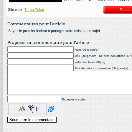
Bonus Turbo Poker:
500 €
Code Bonus Tur
Site web :
Turbo Poker
Télécha
Commentaires pour l'article
Soyez le premier lecteur à partager votre avis sur ce sujet.
Proposer un commentaire pour l'article
Nom (Obligatoire)
Mail (Obligatoire - Ne sera pas affiché sur l
Votre site (avec http://)
Titre de votre commentaire (Obligatoire)
Recopier le code