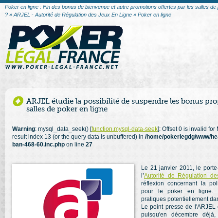
Poker en ligne : Fin des bonus de bienvenue et autre promotions offertes par les salles d
? » ARJEL - Autorité de Régulation des Jeux En Ligne » Poker en ligne
ARJEL étudie la possibilité de suspendre les bonus pro
salles de poker en ligne
Warning
: mysql_data_seek() [
function.mysql-data-seek
]: Offset 0 is invalid f
result index 13 (or the query data is unbuffered) in
/home/pokerlegdg/www/he
ban-468-60.inc.php
on line
27
Le 21 janvier 2011, le port
l’
Autorité de Régulation d
réflexion concernant la po
pour le poker en ligne. L
pratiques potentiellement d
Le point presse de l'ARJEL 
puisqu'en décembre déjà,