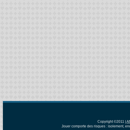
Copyright ©2011 |
Af
Jouer comporte des risques : isolement, en