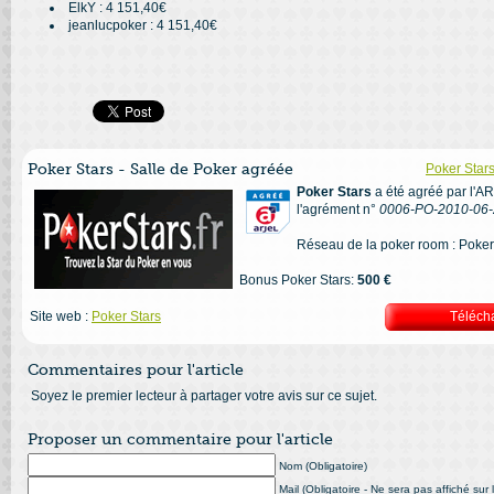
ElkY : 4 151,40€
jeanlucpoker : 4 151,40€
Poker Stars - Salle de Poker agréée
Poker Stars
Poker Stars
a été agréé par l'A
l'agrément n°
0006-PO-2010-06-
Réseau de la poker room : Poker
Bonus Poker Stars:
500 €
Site web :
Poker Stars
Téléch
Commentaires pour l'article
Soyez le premier lecteur à partager votre avis sur ce sujet.
Proposer un commentaire pour l'article
Nom (Obligatoire)
Mail (Obligatoire - Ne sera pas affiché sur l