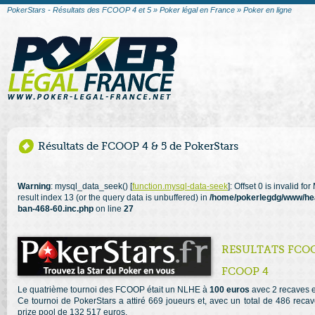
PokerStars - Résultats des FCOOP 4 et 5 » Poker légal en France » Poker en ligne
Résultats de FCOOP 4 & 5 de PokerStars
Warning
: mysql_data_seek() [
function.mysql-data-seek
]: Offset 0 is invalid f
result index 13 (or the query data is unbuffered) in
/home/pokerlegdg/www/he
ban-468-60.inc.php
on line
27
RESULTATS FCOOP
FCOOP 4
Le quatrième tournoi des FCOOP était un NLHE à
100 euros
avec 2 recaves e
Ce tournoi de PokerStars a attiré 669 joueurs et, avec un total de 486 recav
prize pool de 132 517 euros.