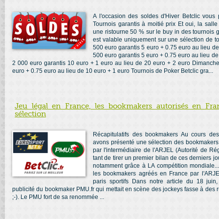
A l'occasion des soldes d'Hiver Betclic vous 
Tournois garantis à moitié prix Et oui, la sal
une ristourne 50 % sur le buy in des tournois g
est valable uniquement sur une sélection de t
500 euro garantis 5 euro + 0.75 euro au lieu d
500 euro garantis 5 euro + 0.75 euro au lieu d
2 000 euro garantis 10 euro + 1 euro au lieu de 20 euro + 2 euro Dimanche
euro + 0.75 euro au lieu de 10 euro + 1 euro Tournois de Poker Betclic gra...
Jeu légal en France, les bookmakers autorisés en Fra
sélection
Récapitulatifs des bookmakers Au cours de
avons présenté une sélection des bookmakers au
par l'intermédiaire de l'ARJEL (Autorité de Ré
tant de tirer un premier bilan de ces derniers j
notamment grâce à LA compétition mondiale..
les bookmakers agréés en France par l'ARJ
paris sportifs Dans notre article du 18 ju
publicité du bookmaker PMU.fr qui mettait en scène des jockeys fasse à des r
;-). Le PMU fort de sa renommée ...