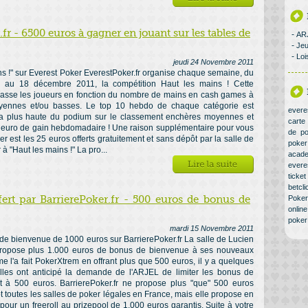
fr - 6500 euros à gagner en jouant sur les tables de
-
ARJ
-
Jeu
-
Loi
jeudi 24 Novembre 2011
ns !" sur Everest Poker EverestPoker.fr organise chaque semaine, du
 au 18 décembre 2011, la compétition Haut les mains ! Cette
lasse les joueurs en fonction du nombre de mains en cash games à
ennes et/ou basses. Le top 10 hebdo de chaque catégorie est
evere
la plus haute du podium sur le classement enchères moyennes et
carte
euro de gain hebdomadaire ! Une raison supplémentaire pour vous
de po
 est les 25 euros offerts gratuitement et sans dépôt par la salle de
poker
 "Haut les mains !" La pro...
acad
evere
ticke
betcli
ert par BarrierePoker.fr - 500 euros de bonus de
Poker
online
poker
mardi 15 Novembre 2011
de bienvenue de 1000 euros sur BarrierePoker.fr La salle de Lucien
propose plus 1.000 euros de bonus de bienvenue à ses nouveaux
e l'a fait PokerXtrem en offrant plus que 500 euros, il y a quelques
alles ont anticipé la demande de l'ARJEL de limiter les bonus de
t à 500 euros. BarrierePoker.fr ne propose plus "que" 500 euros
 toutes les salles de poker légales en France, mais elle propose en
 pour un freeroll au prizepool de 1.000 euros garantis. Suite à votre