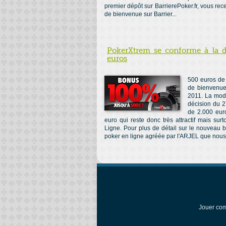
premier dépôt sur BarrierePoker.fr, vous rece
de bienvenue sur Barrier...
PokerXtrem se conforme à la d
euros
500 euros de
de bienvenue
2011. La modi
décision du 
de 2.000 eur
euro qui reste donc très attractif mais su
Ligne. Pour plus de détail sur le nouveau b
poker en ligne agréée par l'ARJEL que nous v
Jouer com