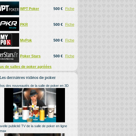
WPT Poker
500 €
Fiche
PKR
500 €
Fiche
MyPok
500 €
Fiche
Poker Stars
500 €
Fiche
lus de salles de poker agréées
Les dernières vidéos de poker
éos des nouveautés de la salle de poker en 3D
velle publicité TV de la salle de poker en ligne
amax