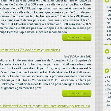
a dernière salle de poker en date à annoncer la mise en place de
onus de 1er dépôt à 500 euro. La salle de poker de Patrick Bruel
-
Lis
à la demande de l'ARJEL par rapport au montant maximum de bonus
-
Lis
 Toutes les salles de poker en ligne agréées par l'ARJEL devront
-
Sal
nouveau bonus le plus tard le 1er janvier 2012. Ainsi le PMU Poker a
-
Arg
 ce changement depuis plusieurs jours, mais en conservant les 15
-
No 
. Seul Full Tilt Poker continuera à afficher les 1.000 euro avec 200 %
-
Sal
ême temps le site n'a pas évolué depuis le retrait de sa licence par
-
Sal
oupe Bernard Tapie devra suivre les recommanda...
-
Sal
-
Jou
l'avent et ses 25 cadeaux quotidiens
lundi 5 Décembre 2011
- Ag
lions en fin de semaine dernière de l'opération Poker Surprise de
. La salle PartyPoker offre chaque jour avant Noël un cadeau aux
urs d'un freeroll quotidien. Aujourd'hui, ce qui nous intéresse est le
 l'avent proposé par Everest Poker. Calendrier de l'Avent d'Everest
le de poker de tous les sommets vous propose des défis pour vous
-
ARJ
x chaque jour, du 1er au 25 décembre 2011. Les cadeaux offerts par
-
Jeu
ickets pour participer à des tournois de poker en ligne. A l'occasion
-
Pac
r augmente également les prize...
-
Par
-
Pok
-
Sal
-
Tou
-
Tou
r BarrierePoker.fr pour les nouveaux joueurs en