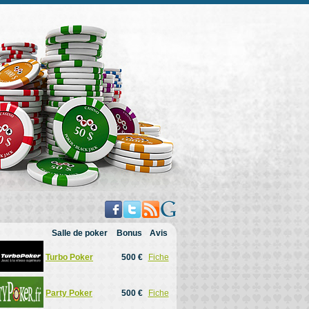
Salle de poker
Bonus
Avis
Turbo Poker
500 €
Fiche
Party Poker
500 €
Fiche