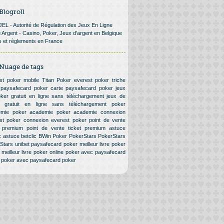
Blogroll
EL - Autorité de Régulation des Jeux En Ligne
 Argent - Casino, Poker, Jeux d'argent en Belgique
s et règlements en France
Nuage de tags
st poker mobile
Titan Poker
everest poker triche
 paysafecard poker
carte paysafecard poker
jeux
ker gratuit en ligne sans téléchargement
jeux de
 gratuit en ligne sans téléchargement
poker
emie
poker academie
poker academie
connexion
st poker
connexion everest poker
point de vente
t premium
point de vente ticket premium
astuce
c
astuce betclic
BWin Poker
PokerStars
PokerStars
Stars
unibet paysafecard poker
meilleur livre poker
meilleur livre poker online
poker avec paysafecard
poker avec paysafecard poker