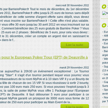
mercredi 30 Novembre 2011
rts par BarrierePoker.fr Tout le mois de décembre, du 1er décembre
e 2011, BarrierePoker.fr offre jusqu'à 25 euro de bonus sans dépôt
bénéficier de cette somme d'argent offerte sans dépôt, vous devez
t vous inscrire sur BarrierePoker.fr ! Cette offre n'est plus valable.
 vous offre 30 euro jusqu'au 30 avril 2012 en vous inscrivant sur sa
r. Comment bénéficier des 25 euro gratuits de Barrière Poker ? Vous
-
Eur
s 25 euro en 2 phases : Bénéficiez de 5 euro, pour cela vous devez :
-
40€
et le 31 décembre, créer un compte en argent réel en saisissant le
arge
 dans le f...
-
Est
Barr
-
Bar
arge
our le European Poker Tour (EPT) de Deauville à
-
Win
poke
-
Sup
mardi 29 Novembre 2011
(13 m
se aujourd'hui à 20h30 un évènement exceptionnel : Le Tournoi
-
Les
ng "Starr". Il s'agit d'un tournoi pendant lequel vous pourrez vous
en 2
mbassadeurs de la room MyPok et à 10 stars VIP. Il y a un Bounty de
-
Gag
a tête de chacun de ces 15 VIP. Si vous réussissez à sortir 2 bounty,
Summ
ez pas 100 euro mais 250 euro. Si vous poussez l'exploit jusqu'à 3
-
Spo
és, la salle de poker MyPok vous offre 1 Package pour l'European
avoir
EPT) de Deauville. Il faut débourser 5 euro pour participer à ce
-
Nou
 lequel MyPok garanti un prizepool de 3000 euro sous forme de 12
par 
valeur de 250 euro pour participer au Main Event de la...