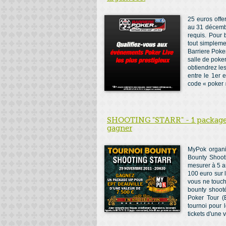
25 euros offe
au 31 décembr
requis. Pour 
tout simplemen
Barriere Poker
salle de poke
obtiendrez le
entre le 1er 
code « poker »
SHOOTING "STARR" - 1 package p
gagner
MyPok organi
Bounty Shooti
mesurer à 5 a
100 euro sur l
vous ne touch
bounty shoot
Poker Tour (
tournoi pour
tickets d'une 