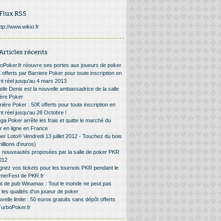
Flux RSS
Articles récents
oPoker.fr réouvre ses portes aux joueurs de poker.
 offerts par Barriere Poker pour toute inscription en
nt réel jusqu'au 4 mars 2013
elle Denis est la nouvelle ambassadrice de la salle
ière Poker
rière Poker : 50€ offerts pour toute inscription en
nt réel jusqu'au 28 Octobre !
ga Poker arrête les frais et quitte le marché du
r en ligne en France
er Loto® Vendredi 13 juillet 2012 - Touchez du bois
illions d'euros)
 nouveautés proposées par la salle de poker PKR
012
nez vos tickets pour les tournois PKR pendant le
erFest de PKR.fr
t de pub Winamax : Tout le monde ne peut pas
 les qualités d'un joueur de poker
velle limite : 50 euros gratuits sans dépôt offerts
TurboPoker.fr