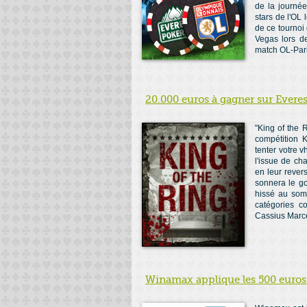
de la journée
stars de l'OL
de ce tournoi
Vegas lors d
match OL-Paris
20.000 euros à gagner sur Everes
"King of the 
compétition K
tenter votre 
l'issue de c
en leur rever
sonnera le go
hissé au som
catégories c
Cassius Marce
Winamax applique les 500 euros 