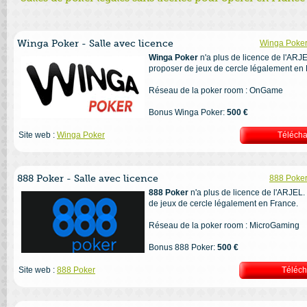
Winga Poker - Salle avec licence
Winga Poker 
Winga Poker
n'a plus de licence de l'ARJE
proposer de jeux de cercle légalement en 
Réseau de la poker room : OnGame
Bonus Winga Poker:
500 €
Site web :
Winga Poker
Télécha
888 Poker - Salle avec licence
888 Poker 
888 Poker
n'a plus de licence de l'ARJEL.
de jeux de cercle légalement en France.
Réseau de la poker room : MicroGaming
Bonus 888 Poker:
500 €
Site web :
888 Poker
Téléch