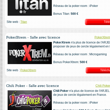
Réseau de la poker room : iPoker
Bonus Titan:
500 €
Site web :
Titan
Télé
PokerXtrem - Salle avec licence
PokerXtrem 
PokerXtrem
n'a plus de licence de l'ARJEL
proposer de jeux de cercle légalement en 
Réseau de la poker room : Microgaming
Bonus PokerXtrem:
500 €
Site web :
PokerXtrem
Téléch
Chili Poker - Salle avec licence
Chili Poker
Chili Poker
n'a plus de licence de l'ARJEL.
de jeux de cercle légalement en France.
Réseau de la poker room : iPoker